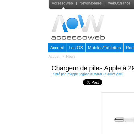
AccessoWeb
NewsMobiles
webOSfrance
Accueil
Les OS
Mobiles/Tablettes
Rés
Accueil
>
News
Chargeur de piles Apple à 29
Publié par
Philippe Lagane
le Mardi 27 Juillet 2010