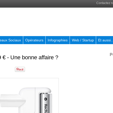
Contactez 
eaux Sociaux
Opérateurs
Infographies
Web / Startup
Et aussi..
P
 € - Une bonne affaire ?