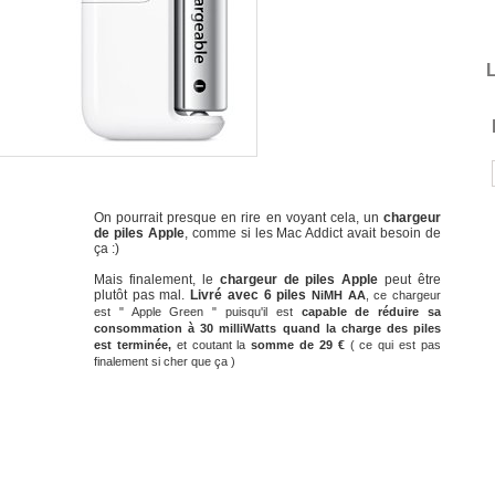
L
On pourrait presque en rire en voyant cela, un
chargeur
de piles Apple
, comme si les Mac Addict avait besoin de
ça :)
Mais finalement, le
chargeur de piles Apple
peut être
plutôt pas mal.
Livré avec 6 piles
NiMH AA
, ce chargeur
est " Apple Green " puisqu'il est
capable de réduire sa
consommation à 30 milliWatts quand la charge des piles
est terminée,
et coutant la
somme de 29 €
( ce qui est pas
finalement si cher que ça )