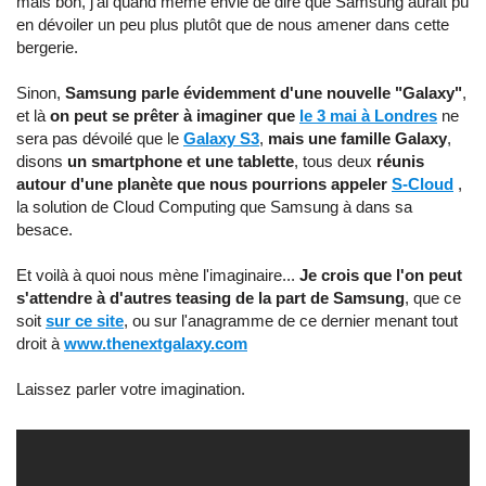
mais bon, j'ai quand même envie de dire que Samsung aurait pû
en dévoiler un peu plus plutôt que de nous amener dans cette
bergerie.
Sinon,
Samsung parle évidemment d'une nouvelle "Galaxy"
,
et là
on peut se prêter à imaginer que
le 3 mai à Londres
ne
sera pas dévoilé que le
Galaxy S3
,
mais une famille Galaxy
,
disons
un smartphone et une tablette
, tous deux
réunis
autour d'une planète que nous pourrions appeler
S-Cloud
,
la solution de Cloud Computing que Samsung à dans sa
besace.
Et voilà à quoi nous mène l'imaginaire...
Je crois que l'on peut
s'attendre à d'autres teasing de la part de Samsung
, que ce
soit
sur ce site
, ou sur l'anagramme de ce dernier menant tout
droit à
www.thenextgalaxy.com
Laissez parler votre imagination.