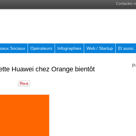
Contactez 
eaux Sociaux
Opérateurs
Infographies
Web / Startup
Et aussi..
P
ette Huawei chez Orange bientôt