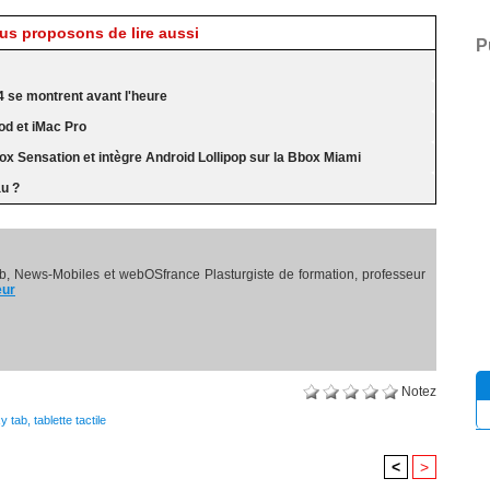
s proposons de lire aussi
P
4 se montrent avant l'heure
d et iMac Pro
ox Sensation et intègre Android Lollipop sur la Bbox Miami
au ?
, News-Mobiles et webOSfrance Plasturgiste de formation, professeur
eur
Notez
y tab
,
tablette tactile
<
>