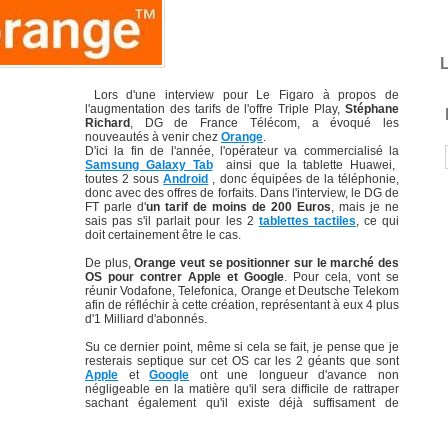
L
Lors d'une interview pour Le Figaro à propos de
l'augmentation des tarifs de l'offre Triple Play,
Stéphane
Richard
, DG de France Télécom, a évoqué les
nouveautés à venir chez
Orange
.
D'ici la fin de l'année, l'opérateur va commercialisé la
Samsung Galaxy Tab
ainsi que la tablette Huawei,
toutes 2 sous
Android
, donc équipées de la téléphonie,
donc avec des offres de forfaits. Dans l'interview, le DG de
FT parle d'
un tarif de moins de 200 Euros
, mais je ne
sais pas s'il parlait pour les 2
tablettes tactiles
, ce qui
doit certainement être le cas.
De plus,
Orange veut se positionner sur le marché des
OS pour contrer Apple et Google
. Pour cela, vont se
réunir Vodafone, Telefonica, Orange et Deutsche Telekom
afin de réfléchir à cette création, représentant à eux 4 plus
d'1 Milliard d'abonnés.
Su ce dernier point, même si cela se fait, je pense que je
resterais septique sur cet OS car les 2 géants que sont
Apple
et
Google
ont une longueur d'avance non
négligeable en la matière qu'il sera difficile de rattraper
sachant également qu'il existe déjà suffisament de