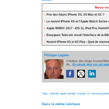
Nous vou
Prix des futurs iPhone XS, XS Max et XC ?
Le nouvel iPhone XS et l'Apple Watch Series 
Apple WWDC 2017 - iOS 11, iPad Pro, HomePo
Bouygues Telecom revoit l'interface de la BB
Nouvel iPhone 6S et 6S Plus - Quoi de nouve
Philippe Lagane
Créateur des blogs AccessOWeb
de...
En savoir plus sur cet aut
Tags
:
android
,
apple
,
google
,
orange
,
os
,
samsung galax
Dans la même rubrique