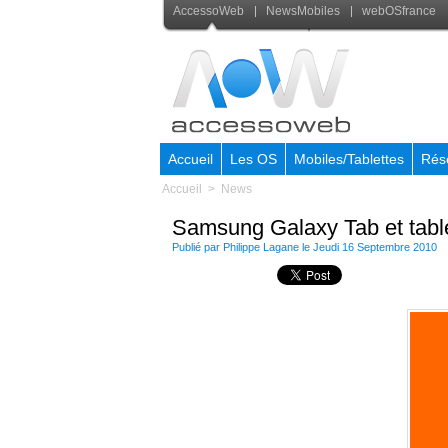
AccessoWeb
NewsMobiles
webOSfrance
Accueil
Les OS
Mobiles/Tablettes
Rés
Accueil
>
News
Samsung Galaxy Tab et tabl
Publié par
Philippe Lagane
le Jeudi 16 Septembre 2010