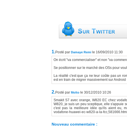
1.
Posté par
le 16/09/2010 11:30
Damaye Remi
On écrit "va commercialiser" et non "va commerc
Se positionner sur le marché des OSs pour voulo
La réalité c'est que ça ne leur coûte pas un r
est en train de migrer massivement sur Android 
2.
Posté par
le 30/12/2010 10:26
Molto
Smakit S7 avec orange, W820 EC chez vodafone
W820, je suis un peu sceptique, elle s'appuie s
c'est pas la meilleure idée qu'ils aient eu, ma
vodafone-huawei-ec-w820-a-la-fcc,581666.htm
Nouveau commentaire :