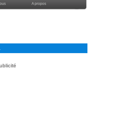
nous
A propos
.
ublicité