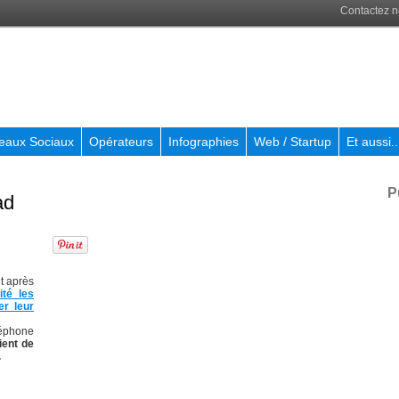
Contactez 
eaux Sociaux
Opérateurs
Infographies
Web / Startup
Et aussi..
P
ad
t après
té les
er leur
éléphone
ient de
.