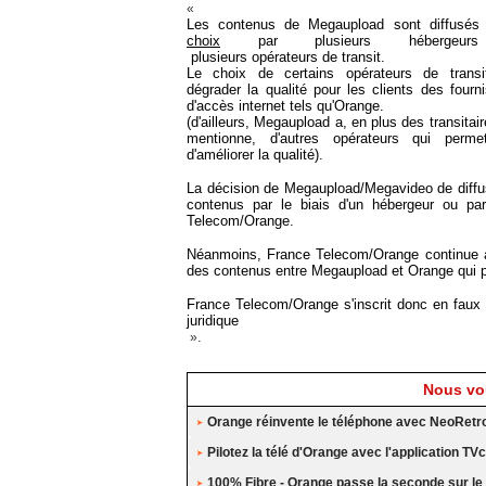
«
Les contenus de Megaupload sont diffusé
choix
par plusieurs hébergeur
plusieurs opérateurs de transit.
Le choix de certains opérateurs de transi
dégrader la qualité pour les clients des fourn
d'accès internet tels qu'Orange.
(
d'ailleurs, Megaupload a, en plus des transitaire
mentionne, d'autres opérateurs qui permett
d'améliorer la qualité
).
La décision de Megaupload/Megavideo de diffu
contenus par le biais d'un hébergeur ou pa
Telecom/Orange.
Néanmoins, France Telecom/Orange continue à 
des contenus entre Megaupload et Orange qui per
France Telecom/Orange s'inscrit donc en faux s
juridique
.
»
Nous vou
Orange réinvente le téléphone avec NeoRetr
Pilotez la télé d'Orange avec l'application
100% Fibre - Orange passe la seconde sur le 