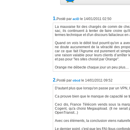
1.
Posté par
le 14/01/2011 02:50
aciD
La mauvaise foi des chargés de comm de chez 
sac, ils continuent à tenter de faire croire qu
termes technique et d'un discours fallacieux en 
Quand on vois le débit tout pourrit qu'on a ave
ne doute aucunement de la véracité des propos
car ce que fait l'Agrume est purement et simple
une raison valable pour leurs clients d’arrêter 
et pas pour "les sites choisit par Orange".
Orange me débecte chaque jour un peu plus....
2.
Posté par
le 14/01/2011 09:52
obcd
D'autant plus que lorsqu'on passe par un VPN, l
Ca prouve bien que le manque de capacité se t
Ceci dis, France Télécom vends sous la marqu
Cogent, qu'a choisi Megaupload. (Il ne serait
OpenTransit...)
Avec ces éléments, la conclusion viens naturellem
Le dernier point, c'est que les FAI (tous confon