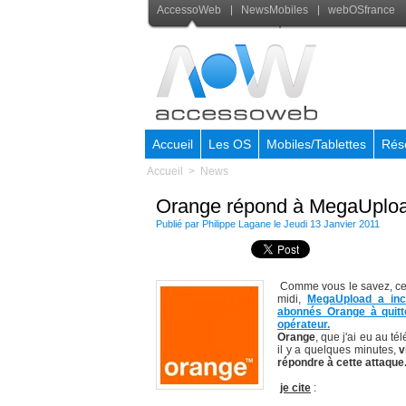
AccessoWeb
NewsMobiles
webOSfrance
Accueil
Les OS
Mobiles/Tablettes
Rés
Accueil
>
News
Orange répond à MegaUplo
Publié par
Philippe Lagane
le Jeudi 13 Janvier 2011
Comme vous le savez, ce
midi,
MegaUpload a inci
abonnés Orange à quitt
opérateur.
Orange
, que j'ai eu au t
il y a quelques minutes,
v
répondre à cette attaque
je cite
: