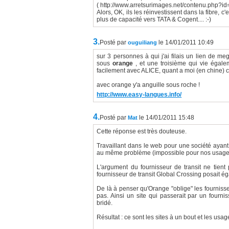
( http://www.arretsurimages.net/contenu.php?id
Alors, OK, ils les réinvestissent dans la fibre,
plus de capacité vers TATA & Cogent.... :-)
3.
Posté par
le 14/01/2011 10:49
ouguiliang
sur 3 personnes à qui j'ai filais un lien de me
sous
orange
, et une troisième qui vie égale
facilement avec ALICE, quant a moi (en chine) c'
avec orange y'a anguille sous roche !
http://www.easy-langues.info/
4.
Posté par
le 14/01/2011 15:48
Mat
Cette réponse est très douteuse.
Travaillant dans le web pour une société ayant
au même problème (impossible pour nos usager
L'argument du fournisseur de transit ne tien
fournisseur de transit Global Crossing posait é
De là à penser qu'Orange "oblige" les fournisseu
pas. Ainsi un site qui passerait par un fourni
bridé.
Résultat : ce sont les sites à un bout et les usag