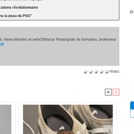
ations révolutionnaire
P
ns la peau du PSG"
, News-Mobiles et webOSfrance Plasturgiste de formation, professeur
eur
Notez
<
>