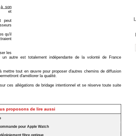
s
à son
s et
L
t peut
isseurs
s qu'il
raient
ser les
r un autre est totalement indépendante de la volonté de France
mettre tout en œuvre pour proposer d'autres chemins de diffusion
mettront d'améliorer la qualité.
ur ces allégations de bridage intentionnel et se réserve toute suite
s proposons de lire aussi
o
 TVcommande pour Apple Watch
déploiement fibre optique