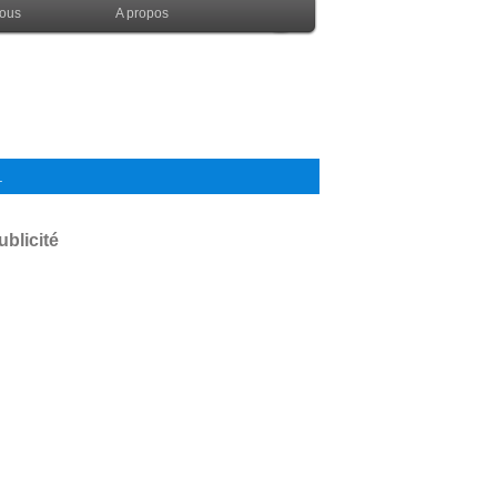
nous
A propos
.
ublicité