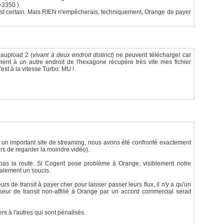
=3350 )
 c'est certain. Mais RIEN n'empêcherais, techniquement, Orange de payer
gaupload 2 (
vivant à deux endroit distinct
) ne peuvent télécharger car
ment à un autre endroit de l'hexagone récupère très vite mes fichier
est à la vitesse Turbo: MU !
 un important site de streaming, nous avons été confronté exactement
s de regarder la moindre vidéo).
t pas la route. Si Cogent pose problème à Orange, visiblement notre
galement un soucis.
rs de transit à payer cher pour laisser passer leurs flux, il n'y a qu'un
sseur de transit non-affilié à Orange par un accord commercial serait
ers à l'autres qui sont pénalisés.