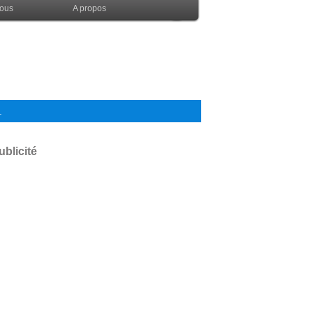
nous
A propos
.
ublicité