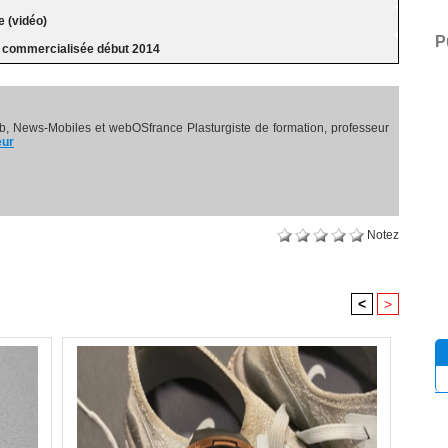
e (vidéo)
P
a commercialisée début 2014
, News-Mobiles et webOSfrance Plasturgiste de formation, professeur
eur
Notez
<
>