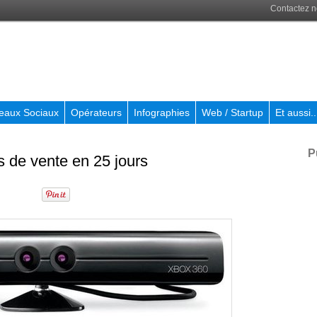
Contactez 
eaux Sociaux
Opérateurs
Infographies
Web / Startup
Et aussi..
P
ns de vente en 25 jours