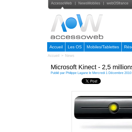
AccessoWeb
NewsMobiles
webOSfrance
Accueil
Les OS
Mobiles/Tablettes
Rés
Accueil
>
News
Microsoft Kinect - 2,5 millio
Publié par
Philippe Lagane
le Mercredi 1 Décembre 2010