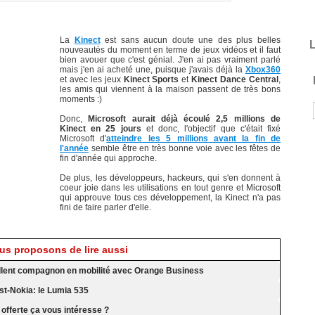
La
Kinect
est sans aucun doute une des plus belles
L
nouveautés du moment en terme de jeux vidéos et il faut
bien avouer que c'est génial. J'en ai pas vraiment parlé
mais j'en ai acheté une, puisque j'avais déjà la
Xbox360
et avec les jeux
Kinect Sports
et
Kinect Dance Central
,
les amis qui viennent à la maison passent de très bons
moments :)
Donc,
Microsoft aurait déjà écoulé 2,5 millions de
Kinect en 25 jours
et donc, l'objectif que c'était fixé
Microsoft d'
atteindre les 5 millions avant la fin de
l'année
semble être en très bonne voie avec les fêtes de
fin d'année qui approche.
De plus, les développeurs, hackeurs, qui s'en donnent à
coeur joie dans les utilisations en tout genre et Microsoft
qui approuve tous ces développement, la Kinect n'a pas
fini de faire parler d'elle.
s proposons de lire aussi
ellent compagnon en mobilité avec Orange Business
st-Nokia: le Lumia 535
offerte ça vous intéresse ?