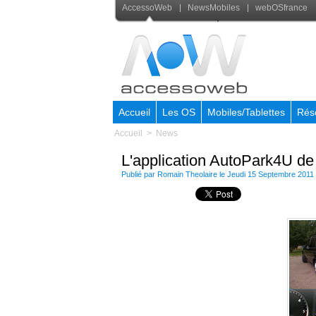
AccessoWeb
NewsMobiles
webOSfrance
Accueil
Les OS
Mobiles/Tablettes
Rés
Accueil
>
News
L'application AutoPark4U de
Publié par
Romain Theolaire
le Jeudi 15 Septembre 2011