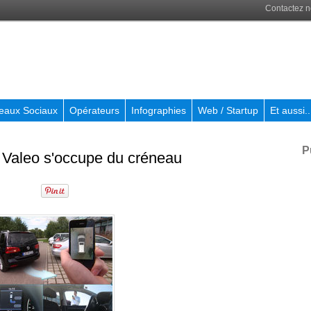
Contactez 
eaux Sociaux
Opérateurs
Infographies
Web / Startup
Et aussi..
P
 Valeo s'occupe du créneau