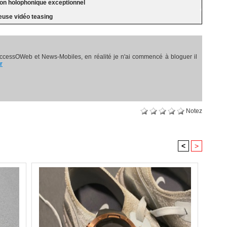
son holophonique exceptionnel
euse vidéo teasing
ccessOWeb et News-Mobiles, en réalité je n'ai commencé à bloguer il
r
Notez
<
>