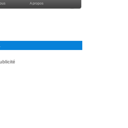
nous
A propos
.
ublicité