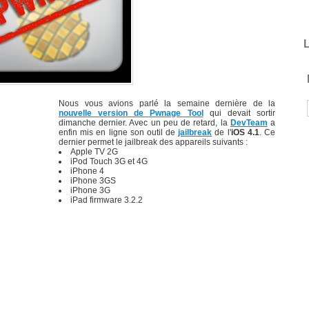
L
Nous vous avions parlé la semaine dernière de
la
nouvelle version de Pwnage Tool
qui devait sortir
dimanche dernier. Avec un peu de retard, la
DevTeam
a
enfin mis en ligne son outil de
jailbreak
de l'
iOS 4.1
. Ce
dernier permet le jailbreak des appareils suivants :
Apple TV 2G
iPod Touch 3G et 4G
iPhone 4
iPhone 3GS
iPhone 3G
iPad firmware 3.2.2