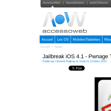
AccessoWeb
NewsMobiles
webOSfrance
Accueil
Les OS
Mobiles/Tablettes
Rés
Accueil
>
News
Jailbreak iOS 4.1 - Pwnage 
Publié par Clement Poilpray le Jeudi 21 Octobre 2010