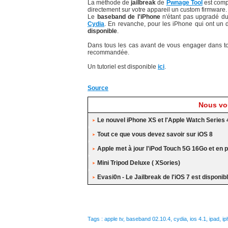
La méthode de
jailbreak
de
Pwnage Tool
est compl
directement sur votre appareil un custom firmware.
Le
baseband de l'iPhone
n'étant pas upgradé du
Cydia
. En revanche, pour les iPhone qui ont un
disponible
.
Dans tous les cas avant de vous engager dans to
recommandée.
Un tutoriel est disponible
ici
.
Source
Nous vou
Le nouvel iPhone XS et l'Apple Watch Series 
Tout ce que vous devez savoir sur iOS 8
Apple met à jour l'iPod Touch 5G 16Go et en p
Mini Tripod Deluxe ( XSories)
Evasi0n - Le Jailbreak de l'iOS 7 est disponib
Tags
:
apple tv
,
baseband 02.10.4
,
cydia
,
ios 4.1
,
ipad
,
ip