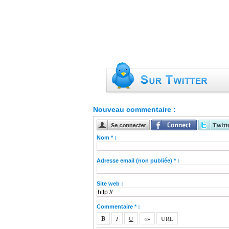
Nouveau commentaire :
Nom * :
Adresse email (non publiée) * :
Site web :
Commentaire * :