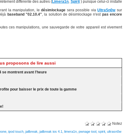
ètement différente des autres (
Limera1n
,
Spirit
) puisque celui-ci installe
rant la manipulation, le
désimlockage
sera possible via
UltraSn0w
sur
 déjà
baseband "02.10.4"
, la solution de désimlockage n'est
pas encore
utes ces manipulations, une sauvegarde de votre appareil est vivement
s proposons de lire aussi
4 se montrent avant l'heure
rofite pour baisser le prix de toute la gamme
le!
Notez
hone
,
ipod touch
,
jailbreak
,
jailbreak ios 4.1
,
limera1n
,
pwnage tool
,
spirit
,
ultrasn0w