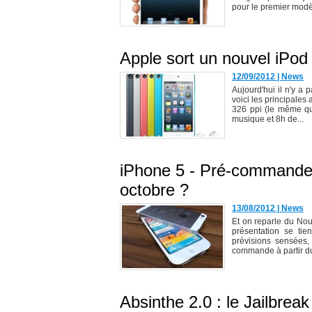
pour le premier modèl
Apple sort un nouvel iPod
12/09/2012
|
News
Aujourd'hui il n'y a
voici les principales
326 ppi (le même qu
musique et 8h de...
iPhone 5 - Pré-commande l
octobre ?
13/08/2012
|
News
Et on reparle du Nou
présentation se tie
prévisions sensées,
commande à partir du
Absinthe 2.0 : le Jailbrea