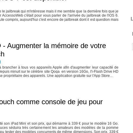
ue le jailbreak qui m'intéresse mais il me semble que la dernière fois que je
 AccessoWeb c'était pour vous parler de l'arrivée du jailbreak de l'iOS 6.
L
te compris, aujourd'hui c'est encore de jailbreak dont il est question mais
D - Augmenter la mémoire de votre
ch
i
 brancher à tous vos appareils Apple afin d'augmenter leur capacité de
epuis minuit sur le célèbre site Qoqa en version 16Go, l'i-Flash Drive HD
e propriétaire des appareils. Une application gratuite sur l'App Store...
Touch comme console de jeu pour
é son iPad Mini et son prix, qui démarrre à 339 € pour le modèle 16 Go.
uces séduira très certainement les amateurs des modèles de la pomme
à pu tester des modèles concurrents de même dimensions. Son prix, 339 €