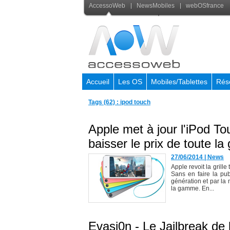
AccessoWeb
NewsMobiles
webOSfrance
Accueil
Les OS
Mobiles/Tablettes
Rés
Tags (62) : ipod touch
Apple met à jour l'iPod T
baisser le prix de toute l
27/06/2014
|
News
Apple revoit la grill
Sans en faire la pub
génération et par la
la gamme. En...
Evasi0n - Le Jailbreak de 