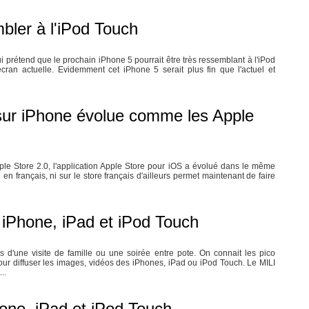
bler à l'iPod Touch
i prétend que le prochain iPhone 5 pourrait être très ressemblant à l'iPod
'écran actuelle. Evidemment cet iPhone 5 serait plus fin que l'actuel et
 sur iPhone évolue comme les Apple
e Store 2.0, l'application Apple Store pour iOS a évolué dans le même
en français, ni sur le store français d'ailleurs permet maintenant de faire
l iPhone, iPad et iPod Touch
s d'une visite de famille ou une soirée entre pote. On connait les pico
pour diffuser les images, vidéos des iPhones, iPad ou iPod Touch. Le MILI
..
one, iPad et iPod Touch