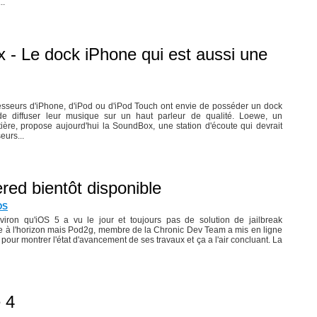
..
- Le dock iPhone qui est aussi une
esseurs d'iPhone, d'iPod ou d'iPod Touch ont envie de posséder un dock
de diffuser leur musique sur un haut parleur de qualité. Loewe, un
tière, propose aujourd'hui la SoundBox, une station d'écoute qui devrait
eurs...
red bientôt disponible
OS
viron qu'iOS 5 a vu le jour et toujours pas de solution de jailbreak
e à l'horizon mais Pod2g, membre de la Chronic Dev Team a mis en ligne
pour montrer l'état d'avancement de ses travaux et ça a l'air concluant. La
e 4