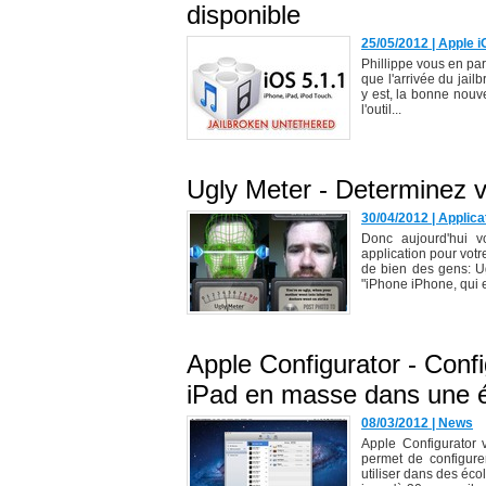
disponible
25/05/2012
|
Apple i
Phillippe vous en par
que l'arrivée du jail
y est, la bonne nouv
l'outil...
Ugly Meter - Determinez v
30/04/2012
|
Applica
Donc aujourd'hui v
application pour votr
de bien des gens: Ug
"iPhone iPhone, qui es
Apple Configurator - Confi
iPad en masse dans une é
08/03/2012
|
News
Apple Configurator v
permet de configure
utiliser dans des éc