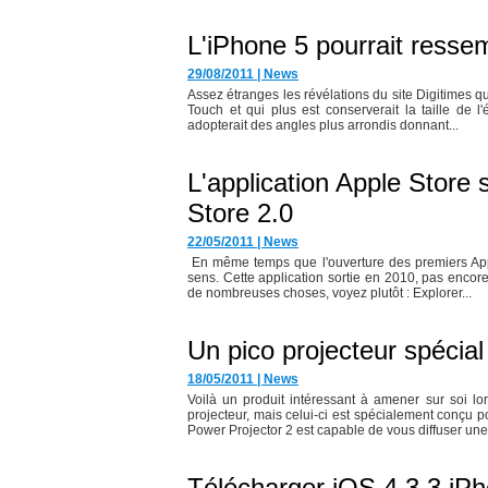
L'iPhone 5 pourrait ressem
29/08/2011
|
News
Assez étranges les révélations du site Digitimes qu
Touch et qui plus est conserverait la taille de l
adopterait des angles plus arrondis donnant...
L'application Apple Store
Store 2.0
22/05/2011
|
News
En même temps que l'ouverture des premiers Appl
sens. Cette application sortie en 2010, pas encore 
de nombreuses choses, voyez plutôt : Explorer...
Un pico projecteur spécia
18/05/2011
|
News
Voilà un produit intéressant à amener sur soi lor
projecteur, mais celui-ci est spécialement conçu 
Power Projector 2 est capable de vous diffuser une.
Télécharger iOS 4.3.3 iPh