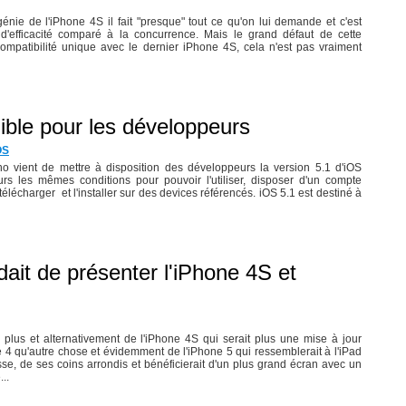
génie de l'iPhone 4S il fait "presque" tout ce qu'on lui demande et c'est
d'efficacité comparé à la concurrence. Mais le grand défaut de cette
compatibilité unique avec le dernier iPhone 4S, cela n'est pas vraiment
ible pour les développeurs
OS
no vient de mettre à disposition des développeurs la version 5.1 d'iOS
urs les mêmes conditions pour pouvoir l'utiliser, disposer d'un compte
élécharger et l'installer sur des devices référencés. iOS 5.1 est destiné à
dait de présenter l'iPhone 4S et
plus et alternativement de l'iPhone 4S qui serait plus une mise à jour
 4 qu'autre chose et évidemment de l'iPhone 5 qui ressemblerait à l'iPad
sse, de ses coins arrondis et bénéficierait d'un plus grand écran avec un
..