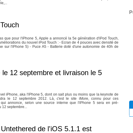
e,...
P
 Touch
 pas que pour l'iPhone 5, Apple a annoncé la 5e génération d'iPod Touch,
 améliorations du nouvel iPod Touch : - Ecran de 4 pouces avec densité de
e sur l'iPhone 5) - Puce A5 - Batterie doté d'une autonomie de 40h de
e 12 septembre et livraison le 5
vel iPhone, aka l'iPhone 5, dont on sait plus ou moins que la keynote de
ndra le 12 septembre 2012. Là, c'est le site iMore, connu pour ces
 qui annonce, selon une source interne que l'iPhone 5 sera en pré-
 12 septembre...
k Untethered de l'iOS 5.1.1 est