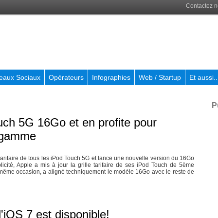
Contactez 
eaux Sociaux
Opérateurs
Infographies
Web / Startup
Et aussi..
P
ouch 5G 16Go et en profite pour
a gamme
e tarifaire de tous les iPod Touch 5G et lance une nouvelle version du 16Go
licité, Apple a mis à jour la grille tarifaire de ses iPod Touch de 5ème
 même occasion, a aligné techniquement le modèle 16Go avec le reste de
l'iOS 7 est disponible!