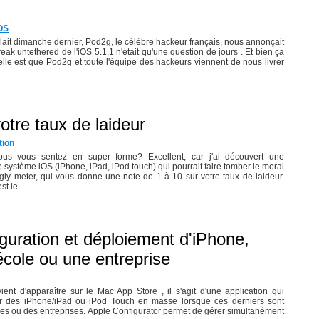
OS
lait dimanche dernier, Pod2g, le célèbre hackeur français, nous annonçait
break untethered de l'iOS 5.1.1 n'était qu'une question de jours . Et bien ça
elle est que Pod2g et toute l'équipe des hackeurs viennent de nous livrer
otre taux de laideur
tion
ous vous sentez en super forme? Excellent, car j'ai découvert une
e système iOS (iPhone, iPad, iPod touch) qui pourrait faire tomber le moral
ly meter, qui vous donne une note de 1 à 10 sur votre taux de laideur.
t le...
guration et déploiement d'iPhone,
cole ou une entreprise
ient d'apparaître sur le Mac App Store , il s'agit d'une application qui
r des iPhone/iPad ou iPod Touch en masse lorsque ces derniers sont
oles ou des entreprises. Apple Configurator permet de gérer simultanément