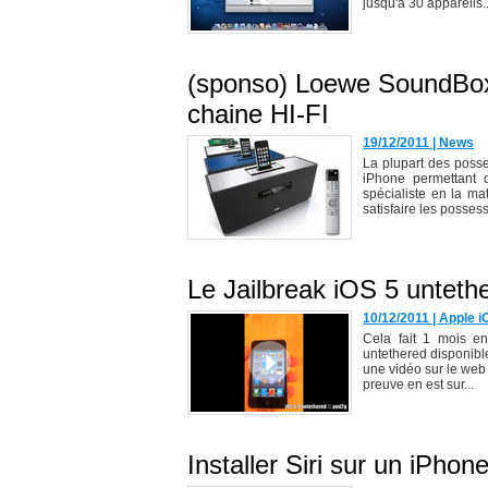
jusqu'à 30 appareils..
(sponso) Loewe SoundBox 
chaine HI-FI
19/12/2011
|
News
La plupart des poss
iPhone permettant 
spécialiste en la ma
satisfaire les possess
Le Jailbreak iOS 5 untethe
10/12/2011
|
Apple i
Cela fait 1 mois en
untethered disponibl
une vidéo sur le web 
preuve en est sur...
Installer Siri sur un iPhon