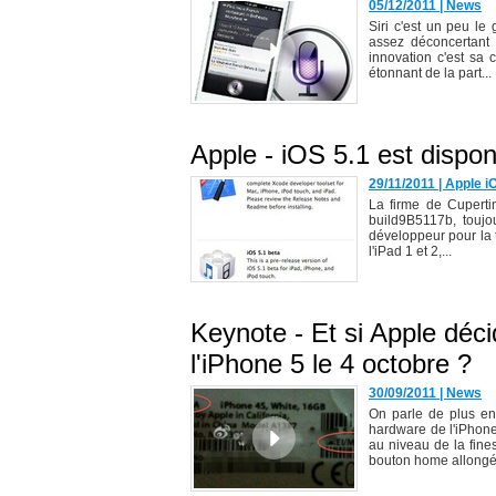
05/12/2011
|
News
Siri c'est un peu le 
assez déconcertant 
innovation c'est sa 
étonnant de la part...
Apple - iOS 5.1 est dispon
29/11/2011
|
Apple i
La firme de Cuperti
build9B5117b, toujo
développeur pour la t
l'iPad 1 et 2,...
Keynote - Et si Apple déci
l'iPhone 5 le 4 octobre ?
30/09/2011
|
News
On parle de plus en 
hardware de l'iPhone
au niveau de la fine
bouton home allongé.