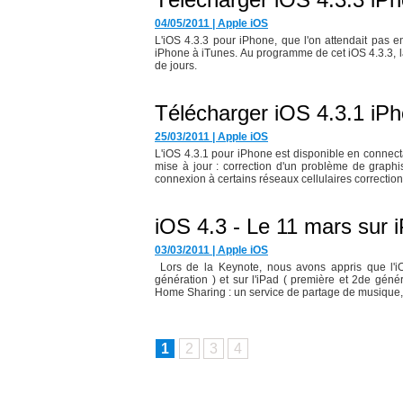
04/05/2011
|
Apple iOS
L'iOS 4.3.3 pour iPhone, que l'on attendait pas 
iPhone à iTunes. Au programme de cet iOS 4.3.3, la f
de jours.
Télécharger iOS 4.3.1 iPh
25/03/2011
|
Apple iOS
L'iOS 4.3.1 pour iPhone est disponible en connec
mise à jour : correction d'un problème de graphis
connexion à certains réseaux cellulaires correction.
iOS 4.3 - Le 11 mars sur 
03/03/2011
|
Apple iOS
Lors de la Keynote, nous avons appris que l'iOS
génération ) et sur l'iPad ( première et 2de gén
Home Sharing : un service de partage de musique,.
1
2
3
4