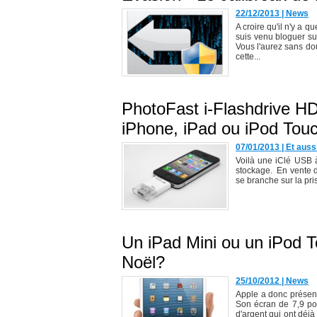
22/12/2013
|
News
A croire qu'il n'y a q
suis venu bloguer sur
Vous l'aurez sans dou
cette...
PhotoFast i-Flashdrive H
iPhone, iPad ou iPod Tou
07/01/2013
|
Et auss
Voilà une iClé USB à
stockage. En vente d
se branche sur la pris
Un iPad Mini ou un iPod 
Noël?
25/10/2012
|
News
Apple a donc présent
Son écran de 7,9 po
d'argent qui ont déj