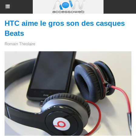
HTC aime le gros son des casques
Beats
Romain Theolaire