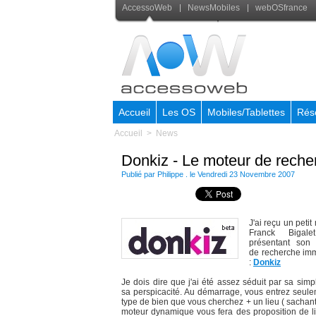
AccessoWeb
NewsMobiles
webOSfrance
Accueil
Les OS
Mobiles/Tablettes
Rés
Accueil
>
News
Donkiz - Le moteur de reche
Publié par Philippe . le Vendredi 23 Novembre 2007
J'ai reçu un petit
Franck Bigal
présentant son 
de recherche imm
:
Donkiz
Je dois dire que j'ai été assez séduit par sa simpl
sa perspicacité. Au démarrage, vous entrez seule
type de bien que vous cherchez + un lieu ( sachant
moteur dynamique vous fera des proposition de l