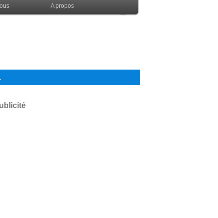
nous
A propos
.
ublicité