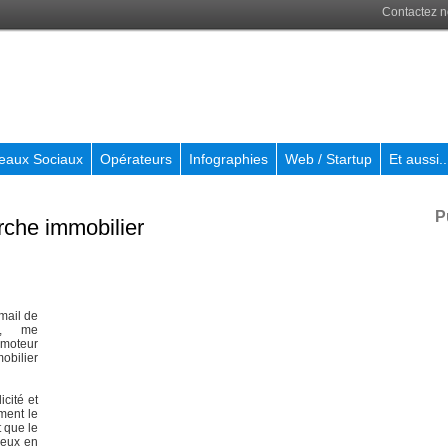
Contactez 
eaux Sociaux
Opérateurs
Infographies
Web / Startup
Et aussi..
P
rche immobilier
 mail de
et, me
moteur
obilier
icité et
ment le
 que le
ieux en