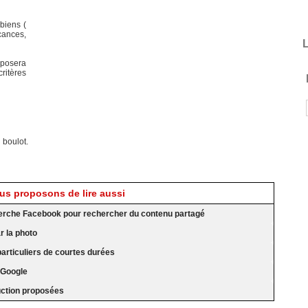
biens (
cances,
L
posera
critères
 boulot.
s proposons de lire aussi
erche Facebook pour rechercher du contenu partagé
 la photo
articuliers de courtes durées
 Google
uction proposées