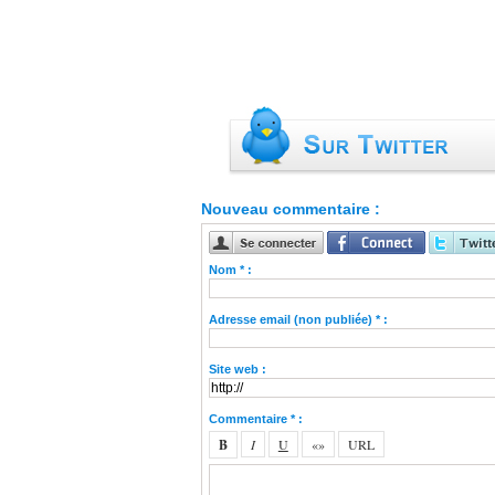
Nouveau commentaire :
Nom * :
Adresse email (non publiée) * :
Site web :
Commentaire * :