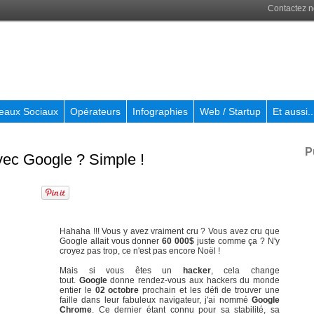
Contactez 
eaux Sociaux
Opérateurs
Infographies
Web / Startup
Et aussi..
P
ec Google ? Simple !
Hahaha !!! Vous y avez vraiment cru ? Vous avez cru que
Google allait vous donner
60 000$
juste comme ça ? N'y
croyez pas trop, ce n'est pas encore Noël !
Mais si vous êtes un
hacker
, cela change
tout.
Google
donne rendez-vous aux hackers du monde
entier le
02 octobre
prochain et les défi de trouver une
faille dans leur fabuleux navigateur, j'ai nommé
Google
Chrome
. Ce dernier étant connu pour sa stabilité, sa