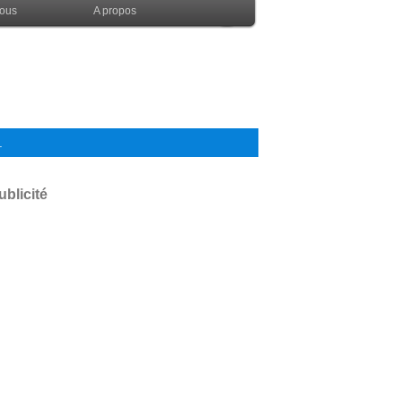
nous
A propos
.
ublicité