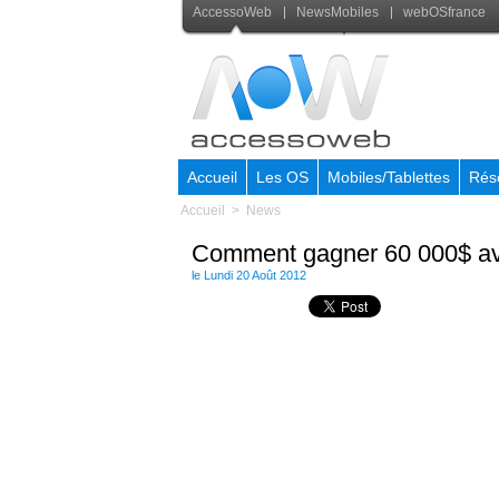
AccessoWeb
NewsMobiles
webOSfrance
Accueil
Les OS
Mobiles/Tablettes
Rés
Accueil
>
News
Comment gagner 60 000$ av
le Lundi 20 Août 2012