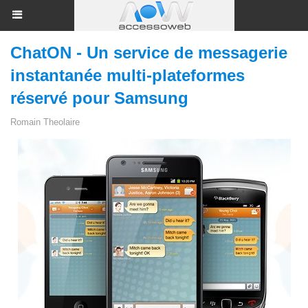
ChatON - Un service de messagerie
instantanée multi-plateformes
réservé pour Samsung
Romain Theolaire