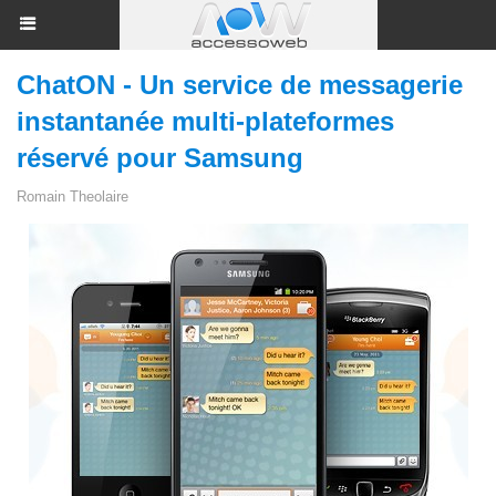
ChatON - Un service de messagerie
instantanée multi-plateformes
réservé pour Samsung
Romain Theolaire