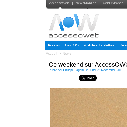
AccessoWeb
NewsMobiles
webOSfrance
Accueil
Les OS
Mobiles/Tablettes
Rés
Accueil
>
News
Ce weekend sur AccessOW
Publié par
Philippe Lagane
le Lundi 28 Novembre 2011