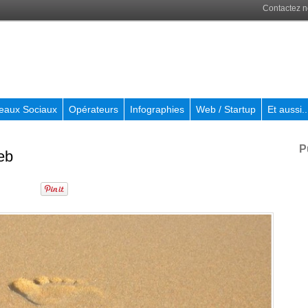
Contactez 
eaux Sociaux
Opérateurs
Infographies
Web / Startup
Et aussi..
P
eb