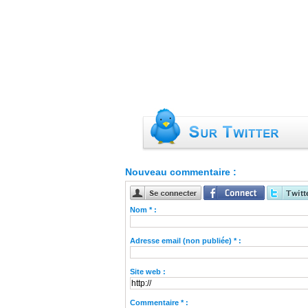
Nouveau commentaire :
Nom * :
Adresse email (non publiée) * :
Site web :
Commentaire * :