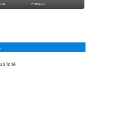
nous
A propos
.
ublicité