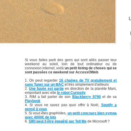
L
Si vous faites parti des gens qui sont allés passer leur
weekend au soleil, loin de tout ordinateur ou de
connexion internet, voilà
un petit listing de choses qui se
sont passées ce weekend sur AccessOWeb
On peut regarder
16 chaines de TV gratuitement et
sans Tuner sur un MAC
et très simplement d'ailleurs
Une fusée est partie
en direction de la planète Mars,
emportant avec elle
le robot Curiosity
RIM a fait parler de son
Blackberry 9790
et de sa
Playbook
Si vous ne savez pas quoi offrir à Noël,
Spotify a
pensé à vous
Si vous êtes graphistes,
un petit concours bien sympa
avec 4000€ de lots
SIRI peut il être inquiété par Tell Me
de Microsoft ?