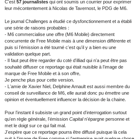
C'est
57 journalistes
qui ont soumis un courrier pour exprimer
leur mécontentement à Nicolas de Tavernost, le PDG de M6.
Le journal Challenges a étudié ce dysfonctionnement et a établi
une série de raisons probables :
- M6 commercialise une offre (M6 Mobile) directement
concurrente de Free Mobile mais à une dimension différente et
puis si l'émission a été tourné c'est qu'il y a bien eu une
validation quelque part.
- Il faut peut être regarder du coté d'illiad qui n'a peut être pas
souhaité diffuser ce reportage qui était nuisible à l'image de
marque de Free Mobile et à son offre,
Je penche plus pour cette version.
- L'amie de Xavier Niel, Delphine Arnault est aussi membre du
conseil de surveillance de M6, elle aurait donc pu émettre une
opinion et éventuellement influencer la décision de la chaine.
Pour l'instant il subsiste un grand point d'interrogation surtout
qu'en règle générale, l'émission
Capital
n'épargne personne et
met le doigt sur ce qui fait mal.
J'espère que ce reportage pourra être diffusé puisque là cela
nuit à l'image de Free comme si l'entreprise avait quelque chose