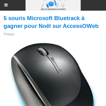
5 souris Microsoft Bluetrack à
gagner pour Noël sur AccessOWeb
Philippe .