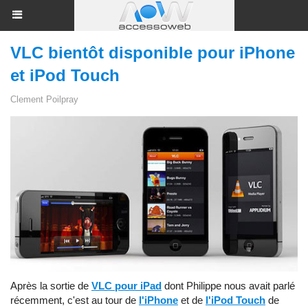
VLC bientôt disponible pour iPhone
et iPod Touch
Clement Poilpray
Après la sortie de
VLC pour iPad
dont Philippe nous avait parlé
récemment, c'est au tour de
l'iPhone
et de
l'iPod Touch
de