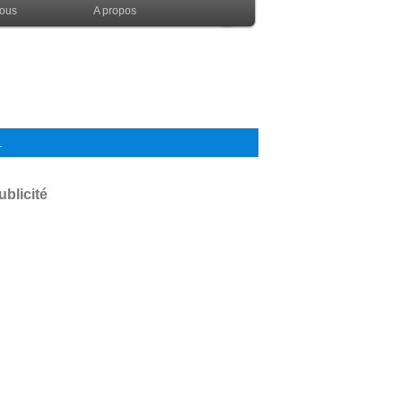
nous
A propos
.
ublicité