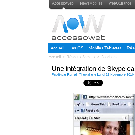
AccessoWeb
NewsMobiles
webOSfrance
Accueil
Les OS
Mobiles/Tablettes
Rés
Accueil
>
Réseaux Sociaux
>
Facebook
Une intégration de Skype d
Publié par
Romain Theolaire
le Lundi 29 Novembre 2010