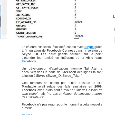
L
Le célèbre site social était déjà copain avec
Skype
grâce
à l'intégration de
Facebook Connect
dans la version de
Skype 5.0
. Les deux géants seraient sur le point
d'étendre leur amitié en intégrant de la
visio
dans
Facebook
.
Un développeur d'applications nommé
Tal Ater
a
découvert dans le code de
Facebook
des lignes faisant
allusion à
Skype
(Skype_ID, Skype_Token).
Ces rumeurs ne datent pas d'hier puisque le site
Mashable
avait relaté des faits similaires en
2009
,
Facebook
avait alors confié avoir : "
fait des essais de
chat vidéo
" mais "
ne pas envisager de lancement après
des utilisateurs
".
Facebook
n'a pas réagit pour le moment à cette nouvelle
rumeur.