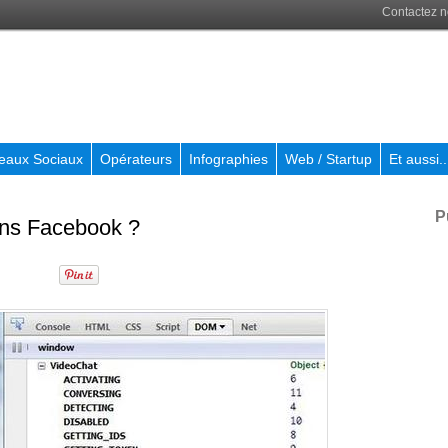
Contactez 
eaux Sociaux
Opérateurs
Infographies
Web / Startup
Et aussi..
P
ans Facebook ?