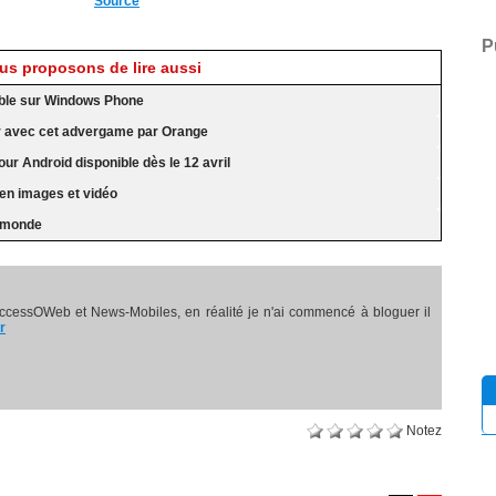
Source
P
s proposons de lire aussi
ble sur Windows Phone
eur avec cet advergame par Orange
ur Android disponible dès le 12 avril
en images et vidéo
e monde
ccessOWeb et News-Mobiles, en réalité je n'ai commencé à bloguer il
r
Notez