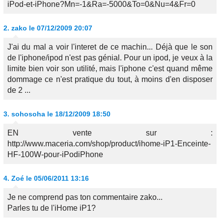
iPod-et-iPhone?Mn=-1&Ra=-5000&To=0&Nu=4&Fr=0
2.
zako
le 07/12/2009 20:07
J'ai du mal a voir l'interet de ce machin... Déjà que le son
de l'iphone/ipod n'est pas génial. Pour un ipod, je veux à la
limite bien voir son utilité, mais l'iphone c'est quand même
dommage ce n'est pratique du tout, à moins d'en disposer
de 2 ...
3.
sohosoha
le 18/12/2009 18:50
EN vente sur :
http://www.maceria.com/shop/product/ihome-iP1-Enceinte-
HF-100W-pour-iPodiPhone
4.
Zoé
le 05/06/2011 13:16
Je ne comprend pas ton commentaire zako...
Parles tu de l'iHome iP1?