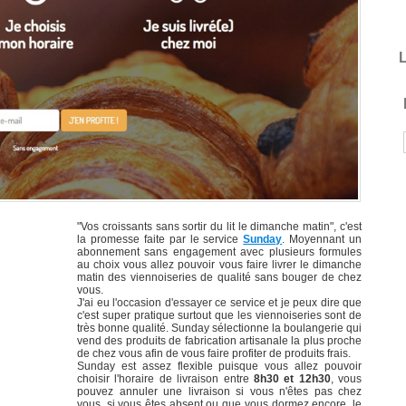
L
"Vos croissants sans sortir du lit le dimanche matin", c'est
la promesse faite par le service
Sunday
. Moyennant un
abonnement sans engagement avec plusieurs formules
au choix vous allez pouvoir vous faire livrer le dimanche
matin des viennoiseries de qualité sans bouger de chez
vous.
J'ai eu l'occasion d'essayer ce service et je peux dire que
c'est super pratique surtout que les viennoiseries sont de
très bonne qualité. Sunday sélectionne la boulangerie qui
vend des produits de fabrication artisanale la plus proche
de chez vous afin de vous faire profiter de produits frais.
Sunday est assez flexible puisque vous allez pouvoir
choisir l'horaire de livraison entre
8h30 et 12h30
, vous
pouvez annuler une livraison si vous n'êtes pas chez
vous, si vous êtes absent ou que vous dormez encore, le