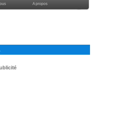
nous
A propos
.
ublicité