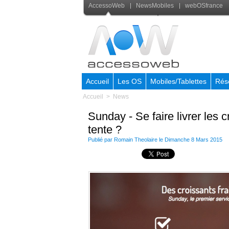
AccessoWeb
NewsMobiles
webOSfrance
Accueil
Les OS
Mobiles/Tablettes
Rés
Accueil
>
News
Sunday - Se faire livrer les
tente ?
Publié par
Romain Theolaire
le Dimanche 8 Mars 2015