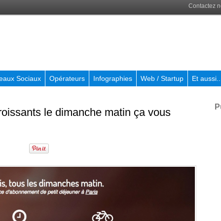
Contactez 
eaux Sociaux
Opérateurs
Infographies
Web / Startup
Et aussi..
P
 croissants le dimanche matin ça vous