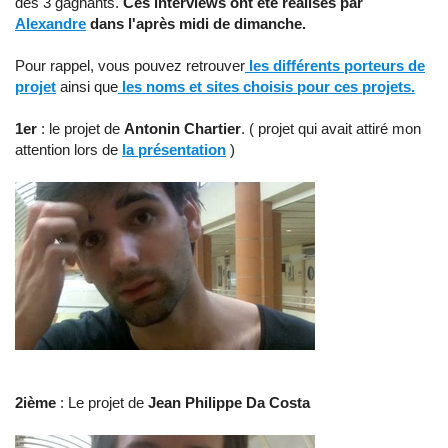
des 3 gagnants.
Ces interviews ont été réalisés par
Alexandre
dans l'après midi de dimanche.
Pour rappel, vous pouvez retrouver
les différents porteurs de
projet
ainsi que
les noms et sites choisis pour ces projets.
1er
: le projet de
Antonin Chartier
. ( projet qui avait attiré mon
attention lors de
la présentation
)
2ième
: Le projet de
Jean Philippe Da Costa