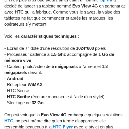
décidé de lancer sa tablette nommé
Evo View 4G
en partenariat
avec
HTC
qui la fabrique. Comme vous le savez, la valse des
tablettes ne fait que commencer et après les marques, les
opérateurs s'y mettent.
Voici les
caractéristiques techniques
:
- Ecran de
7"
doté d'une résolution de
1024*600
pixels
- Processeur cadencé à
1.5 Ghz
accompagné de
1 Go de
mémoire vive
- Capteur photo/vidéo de
5 mégapixels
à l'arrière et
1.3
mégapixels
devant.
-
Android
- Récepteur
WiMAX
- HTC Sense
-
HTC
Scribe
(écriture manuscrite à l'aide d'un stylet)
- Stockage de
32 Go
On peut voir que la
Evo View 4G
embarque quelques solutions
HTC
, on peut même dire qu'en terme d'apparence elle
ressemble beaucoup à la
HTC Flyer
avec le stylet en plus.