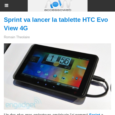
Sprint va lancer la tablette HTC Evo
View 4G
Romain Theolaire
Un des plus gros opérateurs américain j'ai nommé
Sprint
a