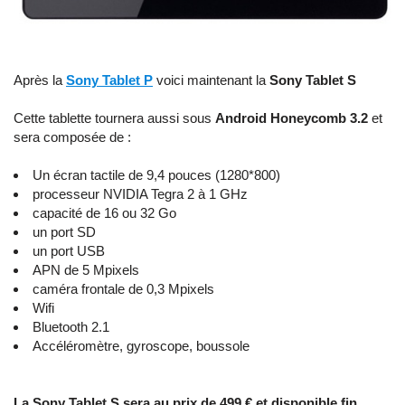
Après la
Sony Tablet P
voici maintenant la
Sony Tablet S
Cette tablette tournera aussi sous
Android Honeycomb 3.2
et
sera composée de :
Un écran tactile de 9,4 pouces (1280*800)
processeur NVIDIA Tegra 2 à 1 GHz
capacité de 16 ou 32 Go
un port SD
un port USB
APN de 5 Mpixels
caméra frontale de 0,3 Mpixels
Wifi
Bluetooth 2.1
Accéléromètre, gyroscope, boussole
La Sony Tablet S sera au prix de 499 € et disponible fin