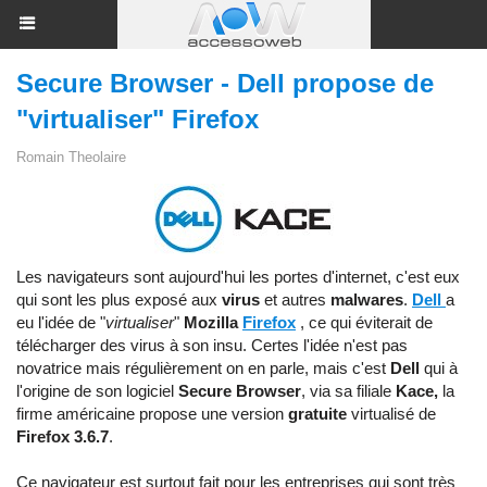
Secure Browser - Dell propose de
"virtualiser" Firefox
Romain Theolaire
Les navigateurs sont aujourd'hui les portes d'internet, c'est eux
qui sont les plus exposé aux
virus
et autres
malwares
.
Dell
a
eu l'idée de "
virtualiser
"
Mozilla
Firefox
, ce qui éviterait de
télécharger des virus à son insu. Certes l'idée n'est pas
novatrice mais régulièrement on en parle, mais c'est
Dell
qui à
l'origine de son logiciel
Secure Browser
, via sa filiale
Kace,
la
firme américaine
propose une version
gratuite
virtualisé de
Firefox 3.6.7
.
Ce navigateur est surtout fait pour les entreprises qui sont très