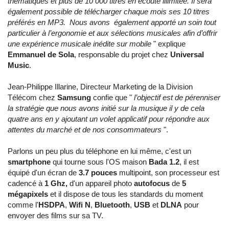
thématiques et plus de 10 000 titres en écoute illimitée. Il sera
également possible de télécharger chaque mois ses 10 titres
préférés en MP3. Nous avons également apporté un soin tout
particulier à l’ergonomie et aux sélections musicales afin d’offrir
une expérience musicale inédite sur mobile
" explique
Emmanuel de Sola
, responsable du projet chez
Universal
Music
.
Jean-Philippe Illarine, Directeur Marketing de la Division
Télécom chez
Samsung
confie que "
l’objectif est de pérenniser
la stratégie que nous avons initié sur la musique il y de cela
quatre ans en y ajoutant un volet applicatif pour répondre aux
attentes du marché et de nos consommateurs
".
Parlons un peu plus du téléphone en lui même, c'est un
smartphone
qui tourne sous l'OS maison
Bada 1.2
, il est
équipé d'un écran de
3.7 pouces
multipoint, son processeur est
cadencé à
1 Ghz,
d'un appareil photo
autofocus
de
5
mégapixels
et il dispose de tous les standards du moment
comme l'
HSDPA
,
Wifi N
,
Bluetooth
,
USB
et
DLNA
pour
envoyer des films sur sa TV.