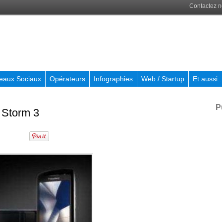
Contactez 
eaux Sociaux
Opérateurs
Infographies
Web / Startup
Et aussi..
P
 Storm 3