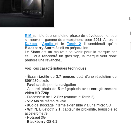
L
RIM
semble être en pleine phase de développement de
sa nouvelle gamme de
smartphone
pour
2011
. Après le
Dakota
, l'
Apollo
et le
Torch 2
il semblerait qu'un
Blackberry Storm 3
soit en préparation.
Le Storm est un mauvais souvenir pour la marque car
celui ci a rencontré un gros flop, la marque veut donc
prendre une revanche..
Voici ces
caractéristiques techniques
:
-
Écran tactile
de
3.7 pouces
doté d'une résolution de
800*480
pixels
-
Pavé tactile
pour la navigation
- Appareil photo de
5 mégapixels
avec
enregistrement
vidéo HD 720p
- Processeur de
1.2 Ghz
(comme le Torch 2)
-
512 Mo
de mémoire vive
- 8Go de stockage interne extensible via une micro SD
-
Wifi N
, Bluetooth 2.1, capteur de proximité, boussole et
accéléromètre
-
Hotspot
3G
-
Blackberry OS 6.1