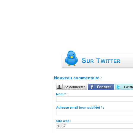
Nouveau commentaire :
Nom * :
Adresse email (non publiée) * :
Site web :