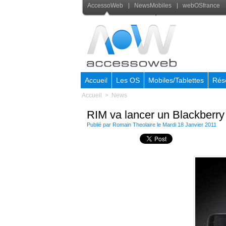
AccessoWeb
NewsMobiles
webOSfrance
Accueil
Les OS
Mobiles/Tablettes
Rés
Accueil
>
News
RIM va lancer un Blackberry
Publié par
Romain Theolaire
le Mardi 18 Janvier 2011