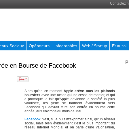
Contactez 
eaux Sociaux
Opérateurs
Infographies
Web / Startup
Et aussi..
P
ntrée en Bourse de Facebook
Alors qu'en ce moment
Apple crève tous les plafonds
boursiers
avec une action qui ne cesse de monter, et qui
a provoqué le fait qu'Apple devienne la société la plus
valorisée, les yeux se tournent évidemment vers
Facebook qui devrait faire son entrée en bourse cette
année, aux environs du mois de Mai.
Facebook
n'est, si je puis m'exprimer ainsi, qu'un réseau
social, mais bien évidemment c'est le plus important du
réseau Internet Mondial et on parle d'une valorisation,