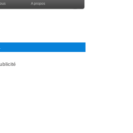
nous
A propos
.
ublicité