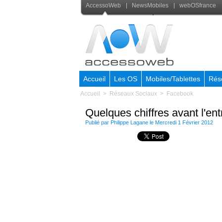
AccessoWeb
NewsMobiles
webOSfrance
Accueil
Les OS
Mobiles/Tablettes
Rés
Accueil
>
Réseaux Sociaux
>
Facebook
Quelques chiffres avant l'e
Publié par
Philippe Lagane
le Mercredi 1 Février 2012