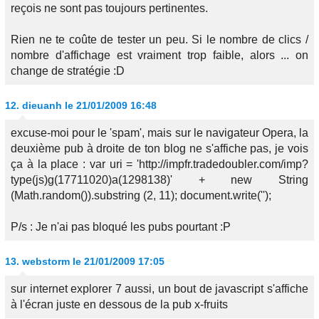
reçois ne sont pas toujours pertinentes.
Rien ne te coûte de tester un peu. Si le nombre de clics /
nombre d'affichage est vraiment trop faible, alors ... on
change de stratégie :D
12.
dieuanh
le 21/01/2009 16:48
excuse-moi pour le 'spam', mais sur le navigateur Opera, la
deuxième pub à droite de ton blog ne s'affiche pas, je vois
ça à la place : var uri = 'http://impfr.tradedoubler.com/imp?
type(js)g(17711020)a(1298138)' + new String
(Math.random()).substring (2, 11); document.write('');
P/s : Je n'ai pas bloqué les pubs pourtant :P
13.
webstorm
le 21/01/2009 17:05
sur internet explorer 7 aussi, un bout de javascript s'affiche
à l'écran juste en dessous de la pub x-fruits