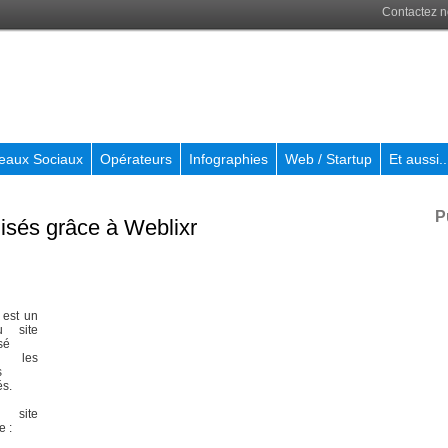
Contactez 
eaux Sociaux
Opérateurs
Infographies
Web / Startup
Et aussi..
P
lisés grâce à Weblixr
est un
u site
sé
 les
s
és.
site
e :