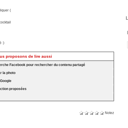
liquer (
L
ocktail
 :)
s proposons de lire aussi
erche Facebook pour rechercher du contenu partagé
 la photo
 Google
uction proposées
Notez