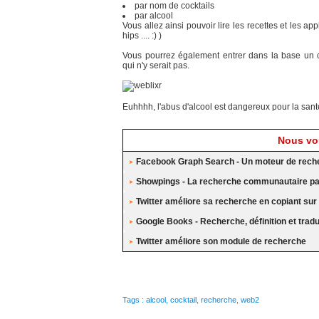
par nom de cocktails
par alcool
Vous allez ainsi pouvoir lire les recettes et les app
hips .... :) )
Vous pourrez également entrer dans la base un c
qui n'y serait pas.
Euhhhh, l'abus d'alcool est dangereux pour la santé
Nous vou
Facebook Graph Search - Un moteur de rech
Showpings - La recherche communautaire par
Twitter améliore sa recherche en copiant sur
Google Books - Recherche, définition et trad
Twitter améliore son module de recherche
Tags
:
alcool
,
cocktail
,
recherche
,
web2