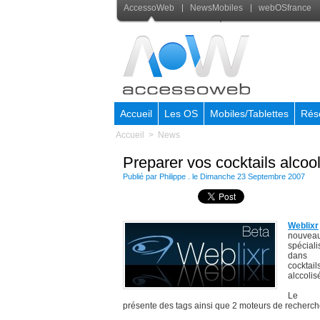
AccessoWeb
NewsMobiles
webOSfrance
Accueil
Les OS
Mobiles/Tablettes
Rés
Accueil
>
News
Preparer vos cocktails alcoo
Publié par Philippe . le Dimanche 23 Septembre 2007
Weblixr
nouvea
spéciali
dans
cocktail
alccolis
Le 
présente des tags ainsi que 2 moteurs de recherch