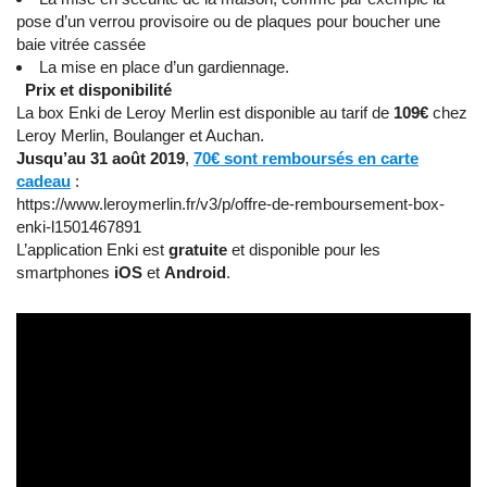
pose d’un verrou provisoire ou de plaques pour boucher une
baie vitrée cassée
La mise en place d’un gardiennage.
Prix et disponibilité
La box Enki de Leroy Merlin est disponible au tarif de
109€
chez
Leroy Merlin, Boulanger et Auchan.
Jusqu’au 31 août 2019
,
70€ sont remboursés en carte
cadeau
:
https://www.leroymerlin.fr/v3/p/offre-de-remboursement-box-
enki-l1501467891
L’application Enki est
gratuite
et disponible pour les
smartphones
iOS
et
Android
.