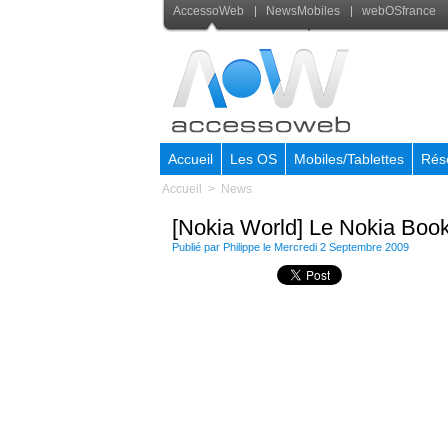
AccessoWeb
NewsMobiles
webOSfrance
Accueil
Les OS
Mobiles/Tablettes
Rés
Accueil
>
News
[Nokia World] Le Nokia Boo
Publié par Philippe le Mercredi 2 Septembre 2009