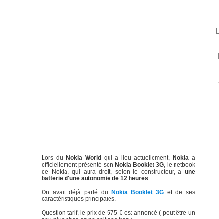
L
Lors du
Nokia World
qui a lieu actuellement,
Nokia
a
officiellement présenté son
Nokia Booklet 3G
, le netbook
de Nokia, qui aura droit, selon le constructeur, a
une
batterie d'une autonomie de 12 heures
.
On avait déjà parlé du
Nokia Booklet 3G
et de ses
caractéristiques principales.
Question tarif, le prix de 575 € est annoncé ( peut être un