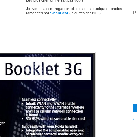
peu plus cher, on ne sait pas trop )
Je vous laisse regarder ci dessous quelques photos
P
ramenées par
SlashGear
.( d'autres chez lui )