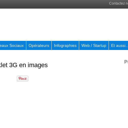
Contactez 
eaux Sociaux
Opérateurs
Infographies
Web / Startup
Et aussi..
P
klet 3G en images