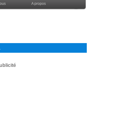
nous
A propos
.
ublicité