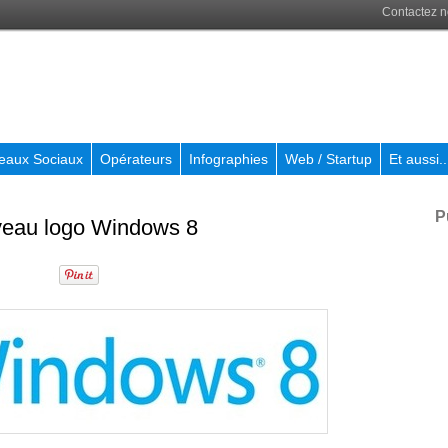
Contactez 
eaux Sociaux
Opérateurs
Infographies
Web / Startup
Et aussi..
P
ouveau logo Windows 8