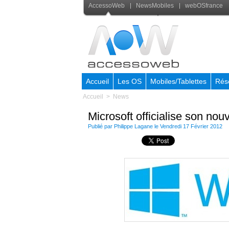
AccessoWeb
NewsMobiles
webOSfrance
Accueil
Les OS
Mobiles/Tablettes
Rés
Accueil
>
News
Microsoft officialise son n
Publié par
Philippe Lagane
le Vendredi 17 Février 2012