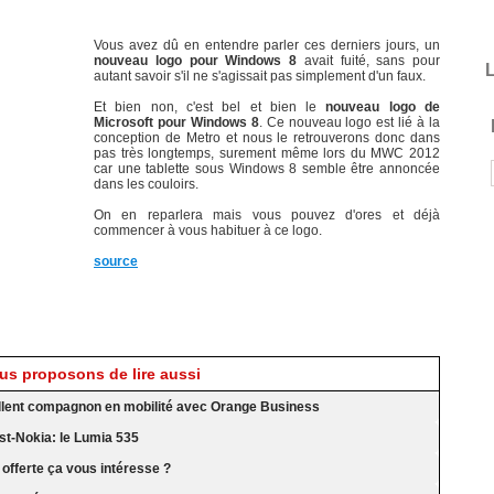
Vous avez dû en entendre parler ces derniers jours, un
nouveau logo pour Windows 8
avait fuité, sans pour
L
autant savoir s'il ne s'agissait pas simplement d'un faux.
Et bien non, c'est bel et bien le
nouveau logo de
Microsoft pour Windows 8
. Ce nouveau logo est lié à la
conception de Metro et nous le retrouverons donc dans
pas très longtemps, surement même lors du MWC 2012
car une tablette sous Windows 8 semble être annoncée
dans les couloirs.
On en reparlera mais vous pouvez d'ores et déjà
commencer à vous habituer à ce logo.
source
s proposons de lire aussi
ellent compagnon en mobilité avec Orange Business
st-Nokia: le Lumia 535
offerte ça vous intéresse ?