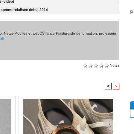
e (vidéo)
a commercialisée début 2014
P
, News-Mobiles et webOSfrance Plasturgiste de formation, professeur
eur
Notez
<
>