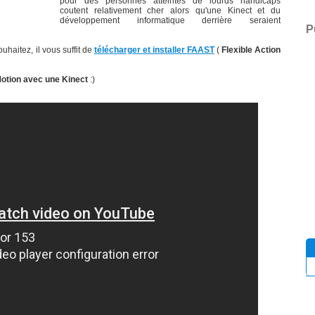
pour des personnes atteintes de lourds handicaps
coutent relativement cher alors qu'une Kinect et du
développement informatique derrière seraient
P
uhaitez, il vous suffit de
télécharger et installer FAAST
(
Flexible Action
otion avec une Kinect
:)