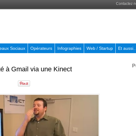
Contactez 
eaux Sociaux
Opérateurs
Infographies
Web / Startup
Et aussi..
P
é à Gmail via une Kinect