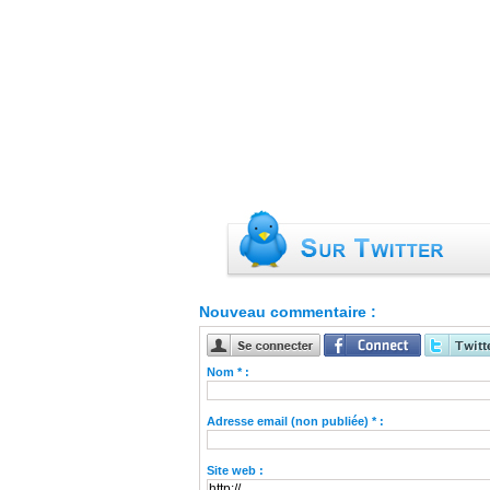
Nouveau commentaire :
Nom * :
Adresse email (non publiée) * :
Site web :