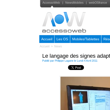
AccessoWeb
NewsMobiles
webOSfrance
Accueil
Les OS
Mobiles/Tablettes
Rés
Accueil
>
News
Le langage des signes adapt
Publié par
Philippe Lagane
le Lundi 4 Avril 2011