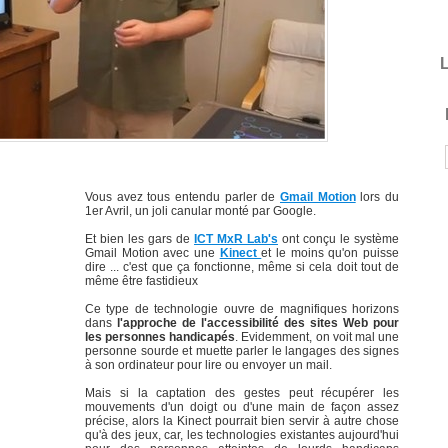
L
Vous avez tous entendu parler de
Gmail Motion
lors du
1er Avril, un joli canular monté par Google.
Et bien les gars de
ICT MxR Lab's
ont conçu le système
Gmail Motion avec une
Kinect
et le moins qu'on puisse
dire ... c'est que ça fonctionne, même si cela doit tout de
même être fastidieux
Ce type de technologie ouvre de magnifiques horizons
dans
l'approche de l'accessibilité des sites Web pour
les personnes handicapés
. Evidemment, on voit mal une
personne sourde et muette parler le langages des signes
à son ordinateur pour lire ou envoyer un mail.
Mais si la captation des gestes peut récupérer les
mouvements d'un doigt ou d'une main de façon assez
précise, alors la Kinect pourrait bien servir à autre chose
qu'à des jeux, car, les technologies existantes aujourd'hui