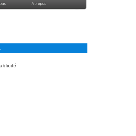
nous
A propos
.
ublicité