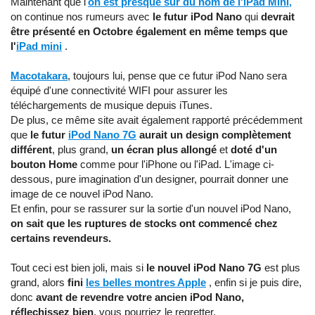
Maintenant que l'
on est presque sur du nom de l'iPad Mini,
on continue nos rumeurs avec
le futur iPod Nano
qui
devrait
être présenté en Octobre également en même temps que
l'
iPad mini
.
Macotakara
, toujours lui, pense que ce futur iPod Nano sera
équipé d'une connectivité WIFI pour assurer les
téléchargements de musique depuis iTunes.
De plus, ce même site avait également rapporté précédemment
que
le futur
iPod Nano 7G
aurait un design complètement
différent
, plus grand,
un écran plus allongé
et
doté d'un
bouton Home
comme pour l'iPhone ou l'iPad. L'image ci-
dessous, pure imagination d'un designer, pourrait donner une
image de ce nouvel iPod Nano.
Et enfin, pour se rassurer sur la sortie d'un nouvel iPod Nano,
on sait que les ruptures de stocks ont commencé chez
certains revendeurs.
Tout ceci est bien joli, mais si
le nouvel iPod Nano 7G
est plus
grand, alors
fini
les belles montres Apple
, enfin si je puis dire,
donc
avant de revendre votre ancien iPod Nano,
réflechissez bien
, vous pourriez le regretter.