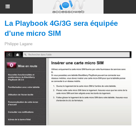
La Playbook 4G/3G sera équipée
d'une micro SIM
Philippe Lagane