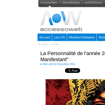
AccessoWeb
NewsMobiles
webOSfrance
Accueil
Les OS
Mobiles/Tablettes
Rés
Accueil
>
News
La Personnalité de l'année 
Manifestant"
le Mercredi 14 Décembre 2011