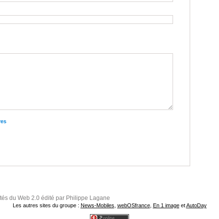
res
ités du Web 2.0 édité par Philippe Lagane
Les autres sites du groupe :
News-Mobiles
,
webOSfrance
,
En 1 image
et
AutoDay