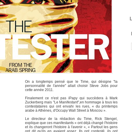
L
On a longtemps pensé que le Time, qui désigne "la
personnalité de l'année" allait choisir Steve Jobs pour
cette année 2011.
Finalement ce n'est pas iPapy qui succèdera à Mark
Zuckerberg mais "Le Manifestant",en hommage à tous les
contestataires qui ont envahi les rues, « du printemps
arabe à Athènes, d'Occupy Wall Street à Moscou ».
Le directeur de la rédaction du Time, Rick Stengel,
explique que ces manifestants « ont déjà changé l'histoire
et ils changeront l'histoire à l'avenir », « Partout les gens
ont dit qu'ils en avaient assez. Ils ont contesté, ils ont