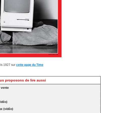
uis 1927 sur
cette page du Time
s proposons de lire aussi
n vente
idéo)
x (vidéo)