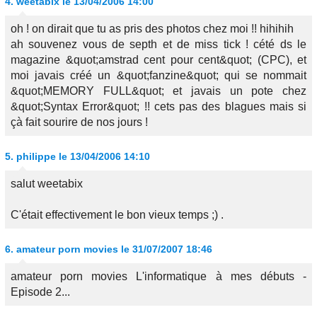
4.
weetabix
le 13/04/2006 14:00
oh ! on dirait que tu as pris des photos chez moi !! hihihih
ah souvenez vous de septh et de miss tick ! cété ds le
magazine &quot;amstrad cent pour cent&quot; (CPC), et
moi javais créé un &quot;fanzine&quot; qui se nommait
&quot;MEMORY FULL&quot; et javais un pote chez
&quot;Syntax Error&quot; !! cets pas des blagues mais si
çà fait sourire de nos jours !
5.
philippe
le 13/04/2006 14:10
salut weetabix
C'était effectivement le bon vieux temps ;) .
6.
amateur porn movies
le 31/07/2007 18:46
amateur porn movies L'informatique à mes débuts -
Episode 2...