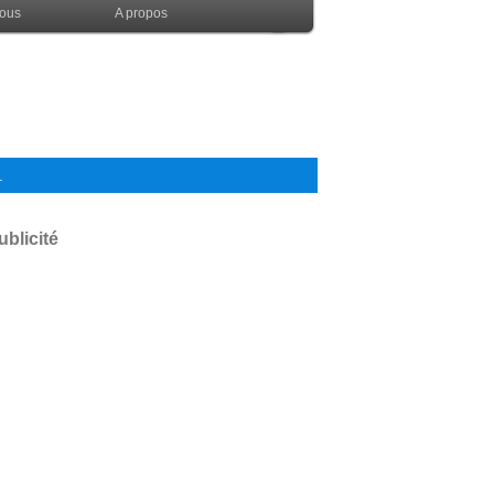
nous
A propos
.
ublicité