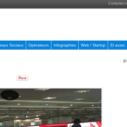
Contactez 
eaux Sociaux
Opérateurs
Infographies
Web / Startup
Et aussi..
P