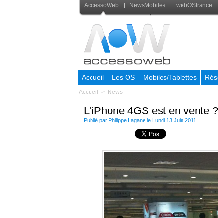
AccessoWeb
NewsMobiles
webOSfrance
Accueil
Les OS
Mobiles/Tablettes
Rés
Accueil
>
News
L'iPhone 4GS est en vente ?
Publié par
Philippe Lagane
le Lundi 13 Juin 2011