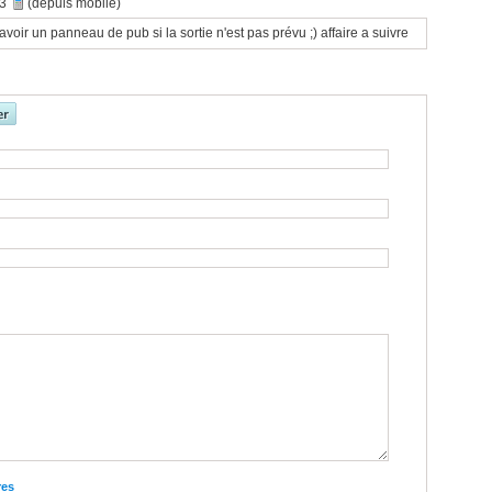
33
(depuis mobile)
voir un panneau de pub si la sortie n'est pas prévu ;) affaire a suivre
res