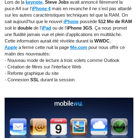
Lors de la
keynote
,
Steve Jobs
avait annoncé fièrement la
puce A4 sur l'
iPhone 4
mais en revanche il ne s'est pas attardé
sur les autres caractéristiques techniques tel que la RAM. On
sait aujourd'hui que le nouvel
iPhone
possède
512 Mo de RAM
soit le
double
de l'
iPad
ou de l'
iPhone 3GS
. Ça nous promet
une fluidité jamais vue et plein d'applications en multitâche.
Cette information aurait été révélée durant la
WWDC
.
Apple
a fermé cette nuit la page
Me.com
pour nous offrir ce
matin des nouveautés:
- Nouveau mode de lecture à trois volets comme Outlook
- Création de filtres sur l'interface Web
- Refonte graphique du site
- Connexion
SSL
durant la session