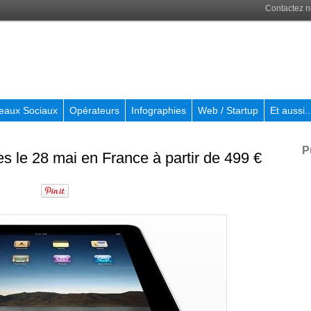
Contactez 
eaux Sociaux
Opérateurs
Infographies
Web / Startup
Et aussi..
P
es le 28 mai en France à partir de 499 €