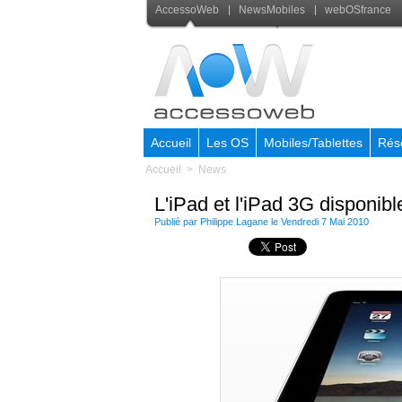
AccessoWeb
NewsMobiles
webOSfrance
Accueil
Les OS
Mobiles/Tablettes
Rés
Accueil
>
News
L'iPad et l'iPad 3G disponibl
Publié par
Philippe Lagane
le Vendredi 7 Mai 2010