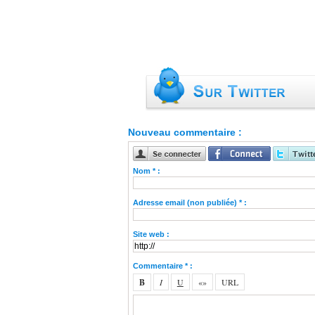
Nouveau commentaire :
Nom * :
Adresse email (non publiée) * :
Site web :
Commentaire * :