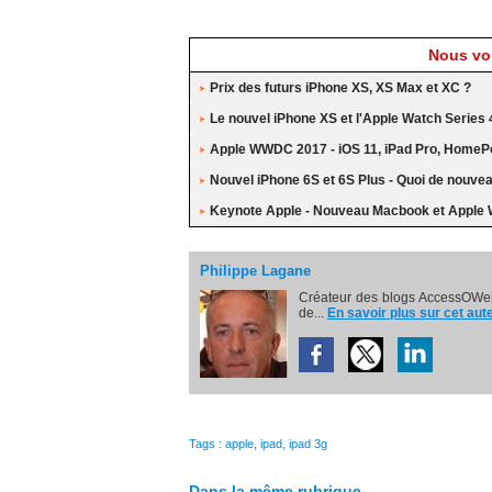
Nous vou
Prix des futurs iPhone XS, XS Max et XC ?
Le nouvel iPhone XS et l'Apple Watch Series 
Apple WWDC 2017 - iOS 11, iPad Pro, HomePo
Nouvel iPhone 6S et 6S Plus - Quoi de nouve
Keynote Apple - Nouveau Macbook et Apple 
Philippe Lagane
Créateur des blogs AccessOWeb
de...
En savoir plus sur cet aut
Tags
:
apple
,
ipad
,
ipad 3g
Dans la même rubrique