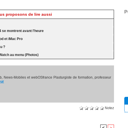
P
s proposons de lire aussi
4 se montrent avant l'heure
d et iMac Pro
au ?
Watch au menu (Photos)
, News-Mobiles et webOSfrance Plasturgiste de formation, professeur
eur
Notez
<
>