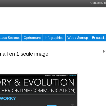
Contactez 
eaux Sociaux
Opérateurs
Infographies
Web / Startup
Et aussi..
P
'email en 1 seule image