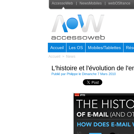
AccessoWeb
NewsMobiles
webOSfrance
Accueil
Les OS
Mobiles/Tablettes
Rés
Accueil
>
News
L'histoire et l'évolution de l
Publié par Philippe le Dimanche 7 Mars 2010