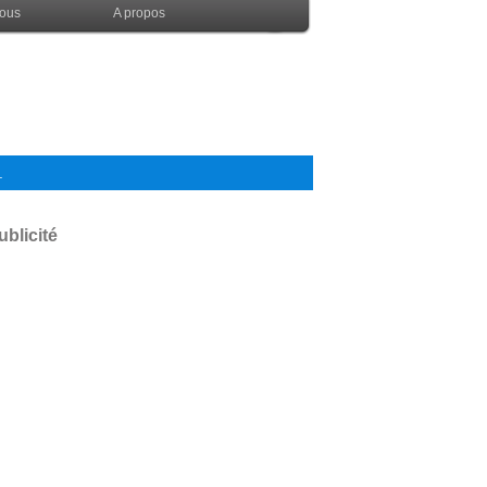
nous
A propos
.
ublicité