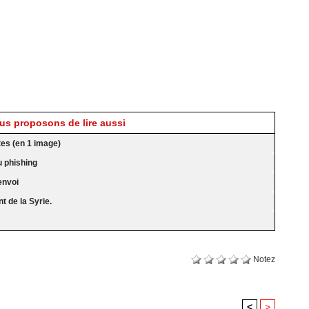
s proposons de lire aussi
tes (en 1 image)
u phishing
 envoi
t de la Syrie.
Notez
<
>