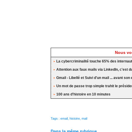
Nous vou
La cybercriminalité touche 65% des internau
Attention aux faux mails via LinkedIn, c'est d
Gmail - Libellé et Suivi d'un mail ... avant son
Un mot de passe trop simple trahit le présiden
100 ans d'histoire en 10 minutes
Tags
:
email
,
histoire
,
mail
Dans la même rubrique