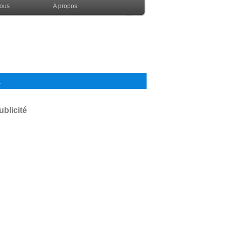
nous
A propos
.
ublicité