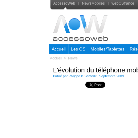
AccessoWeb
NewsMobiles
webOSfrance
Accueil
Les OS
Mobiles/Tablettes
Rés
Accueil
>
News
L'évolution du téléphone mo
Publié par Philippe le Samedi 5 Septembre 2009