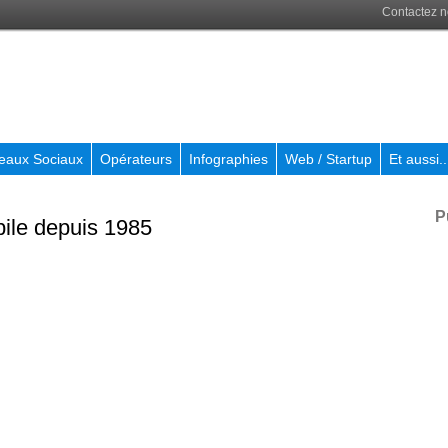
Contactez 
eaux Sociaux
Opérateurs
Infographies
Web / Startup
Et aussi..
P
bile depuis 1985