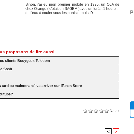
Sinon, j'ai eu mon premier mobile en 1995, un OLA de
chez Orange ( c'était un SAGEM )avec un forfait 1 heure ...
P
de l'eau à couler sous les ponts depuis :D
s proposons de lire aussi
s les clients Bouygues Telecom
le Sosh
 tard ou maintenant" va arriver sur iTunes Store
Youtube?
Notez
<
>