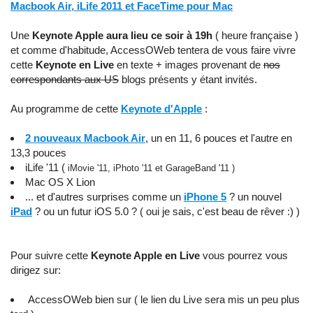
Macbook Air, iLife 2011 et FaceTime pour Mac
Une
Keynote Apple aura lieu ce soir à 19h
( heure française )
et comme d'habitude, AccessOWeb tentera de vous faire vivre
cette
Keynote en Live
en texte + images provenant de
nos
correspondants aux US
blogs présents y étant invités.
Au programme de cette
Keynote d'Apple
:
2 nouveaux Macbook Air
, un en 11, 6 pouces et l'autre en
13,3 pouces
iLife '11
(
iMovie '11, iPhoto '11 et GarageBand '11 )
Mac OS X
Lion
... et d'autres surprises comme un
iPhone 5
? un nouvel
iPad
? ou un futur iOS 5.0 ? ( oui je sais, c'est beau de rêver :) )
Pour suivre cette
Keynote Apple en Live
vous pourrez vous
dirigez sur:
AccessOWeb bien sur ( le lien du Live sera mis un peu plus