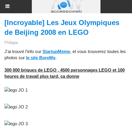
[Incroyable] Les Jeux Olympiques
de Beijing 2008 en LEGO
Philippe .
J'ai trouvé l'info sur
StartupMeme
, et vous trouverez toutes les
photos sur
le site BoreMe
.
300 000 briques de LEGO , 4500 personnages LEGO et 100
heures de travail plus tard, ça donne