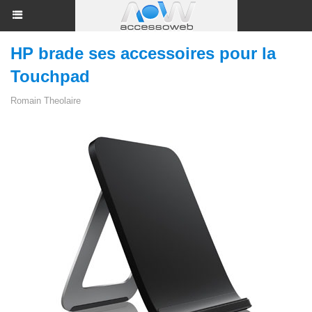
HP brade ses accessoires pour la
Touchpad
Romain Theolaire