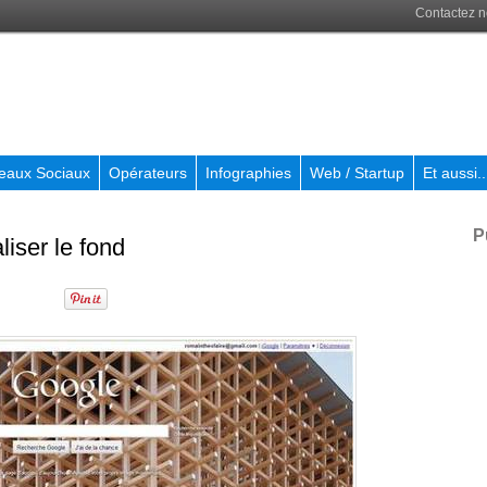
Contactez 
eaux Sociaux
Opérateurs
Infographies
Web / Startup
Et aussi..
P
iser le fond