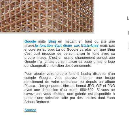
L
Google
imite
Bing
en mettant en fond du site une
image,
la fonction était dispo aux Etats-Unis
mais pas
encore en Europe. Là où
Google
va plus loin que
Bing
c'est qu'il propose de personnaliser le fond avec sa
propre image. C'est un grand changement surtout que
Google n'a jamais personnaliser sa page ormis le logo
qui changeait en fonction des évènements.
Pour ajouter votre propre fond il faudra disposer d'un
compte Google, vous pouvez importer une image
directement de votre ordinateur ou depuis un album
Picasa. L'image pourra être au format JPG, GIF et PNG
avec une dimension d'au moins 800*600. Si vous ne
savez pas vous décider, une galerie est disponible à
partir d'une sélection faite par des artistes dont Yann
Arthus-Bertrand.
Source