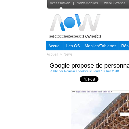
AccessoWeb
NewsMobiles
webOSfrance
Accueil
Les OS
Mobiles/Tablettes
Rés
Accueil
>
News
Google propose de personnal
Publié par
Romain Theolaire
le Jeudi 10 Juin 2010