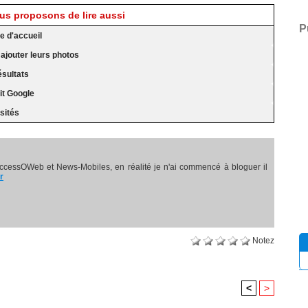
s proposons de lire aussi
P
e d'accueil
 ajouter leurs photos
ésultats
it Google
isités
ccessOWeb et News-Mobiles, en réalité je n'ai commencé à bloguer il
r
Notez
<
>