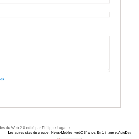
res
ités du Web 2.0 édité par Philippe Lagane
Les autres sites du groupe :
News-Mobiles
,
webOSfrance
,
En 1 image
et
AutoDay