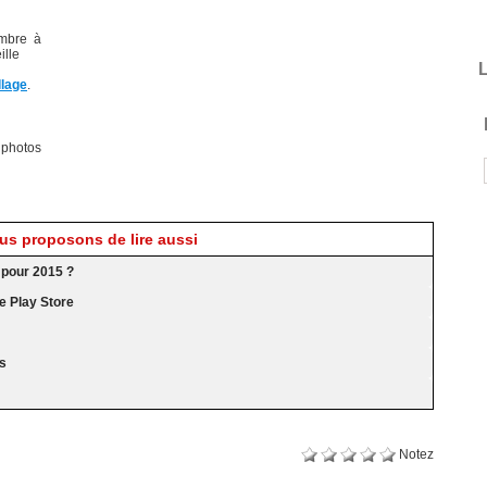
embre à
ille
L
llage
.
photos
s proposons de lire aussi
 pour 2015 ?
e Play Store
os
Notez