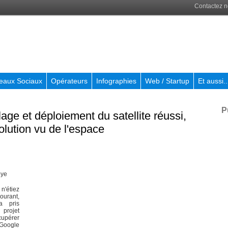
Contactez 
eaux Sociaux
Opérateurs
Infographies
Web / Startup
Et aussi..
P
ge et déploiement du satellite réussi,
olution vu de l'espace
n'étiez
ourant,
a pris
 projet
écupérer
 Google