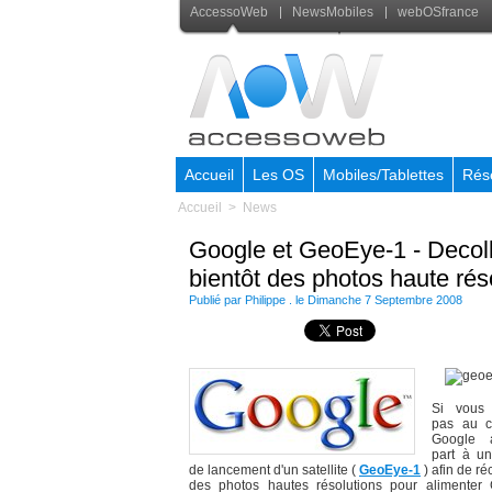
AccessoWeb
NewsMobiles
webOSfrance
Accueil
Les OS
Mobiles/Tablettes
Rés
Accueil
>
News
Google et GeoEye-1 - Decolla
bientôt des photos haute rés
Publié par Philippe . le Dimanche 7 Septembre 2008
Si vous 
pas au c
Google 
part à un
de lancement d'un satellite (
GeoEye-1
) afin de r
des photos hautes résolutions pour alimenter