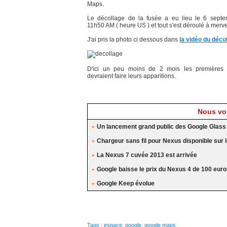
Maps.
Le décollage de la fusée a eu lieu le 6 sept
11h50 AM ( heure US ) et tout s'est déroulé à merve
J'ai pris la photo ci dessous dans
la vidéo du déco
D'ici un peu moins de 2 mois les premières 
devraient faire leurs apparitions.
Nous vou
Un lancement grand public des Google Glass
Chargeur sans fil pour Nexus disponible sur l
La Nexus 7 cuvée 2013 est arrivée
Google baisse le prix du Nexus 4 de 100 eur
Google Keep évolue
Tags
:
espace
,
google
,
google maps