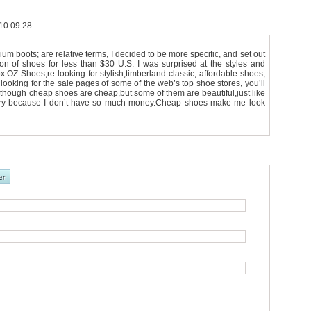
010 09:28
m boots; are relative terms, I decided to be more specific, and set out
ion of shoes for less than $30 U.S. I was surprised at the styles and
x OZ Shoes;re looking for stylish,timberland classic, affordable shoes,
 looking for the sale pages of some of the web’s top shoe stores, you’ll
lthough cheap shoes are cheap,but some of them are beautiful,just like
very because I don’t have so much money.Cheap shoes make me look