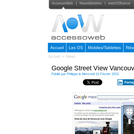
AccessoWeb
NewsMobiles
webOSfrance
Accueil
Les OS
Mobiles/Tablettes
Rés
Accueil
>
News
Google Street View Vancouve
Publié par Philippe le Mercredi 10 Février 2010
Parta