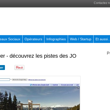
Contactez 
eaux Sociaux
Opérateurs
Infographies
Web / Startup
Et aussi..
P
r - découvrez les pistes des JO
ger