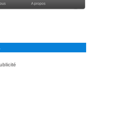
nous
A propos
.
ublicité