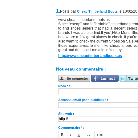
1.
Posté par
le 10/02/2
Cheap Timberland Boots
www.cheaptimberlandboots.us
Since “cheap” and “affordable”,timberland premiu
to find shoes sellers that had a decent select
brands I was able to find.If you’,Nike Mens Sho
below are a few great places to check. If you’re
also want to check the current Shoes on Sale.A
those expensives.To me,I like cheap shoes 
great and don’t cost me a lot of money.
http://www.cheaptimberlandboots.us
Nouveau commentaire :
Nom * :
Adresse email (non publiée) * :
Site web :
Commentaire * :