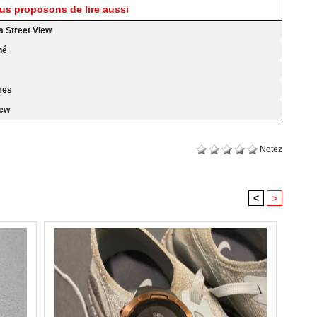
s proposons de lire aussi
a Street View
né
res
iew
Notez
<
>