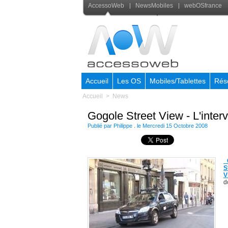
AccessoWeb
NewsMobiles
webOSfrance
Accueil
Les OS
Mobiles/Tablettes
Rés
Accueil
>
News
Gogole Street View - L'inter
Publié par Philippe . le Mercredi 15 Octobre 2008
G
S
V
d