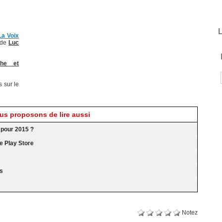
L
La Voix
w de
Luc
che et
s sur le
s proposons de lire aussi
 pour 2015 ?
e Play Store
os
Notez