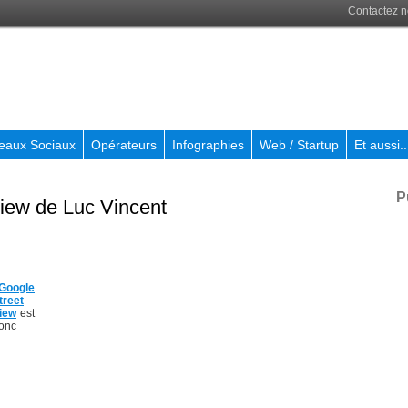
Contactez 
eaux Sociaux
Opérateurs
Infographies
Web / Startup
Et aussi..
P
view de Luc Vincent
oogle
treet
iew
est
onc