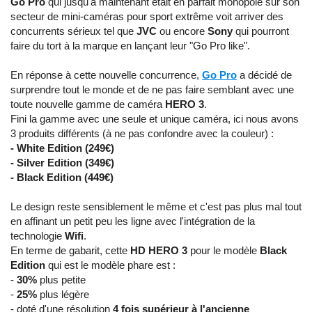
Go Pro
qui jusqu'à maintenant était en parfait monopole sur son
secteur de mini-caméras pour sport extrême voit arriver des
concurrents sérieux tel que
JVC
ou encore
Sony
qui pourront
faire du tort à la marque en lançant leur "Go Pro like".
En réponse à cette nouvelle concurrence,
Go Pro
a décidé de
surprendre tout le monde et de ne pas faire semblant avec une
toute nouvelle gamme de caméra
HERO 3
.
Fini la gamme avec une seule et unique caméra, ici nous avons
3 produits différents (à ne pas confondre avec la couleur) :
- White Edition (249€)
- Silver Edition (349€)
- Black Edition (449€)
Le design reste sensiblement le même et c'est pas plus mal tout
en affinant un petit peu les ligne avec l'intégration de la
technologie
Wifi
.
En terme de gabarit, cette
HD HERO 3
pour le modèle
Black
Edition
qui est le modèle phare est :
-
30%
plus petite
-
25%
plus légère
- doté d'une résolution
4 fois supérieur à l'ancienne